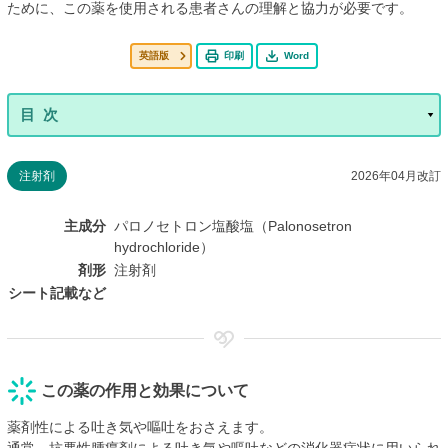
ために、この薬を使用される患者さんの理解と協力が必要です。
英語版
印刷
Word
注射剤
2026年04月改訂
主成分
パロノセトロン塩酸塩（Palonosetron
hydrochloride）
剤形
注射剤
シート記載など
この薬の作用と効果について
薬剤性による吐き気や嘔吐をおさえます。
通常、抗悪性腫瘍剤による吐き気や嘔吐などの消化器症状に用いられ