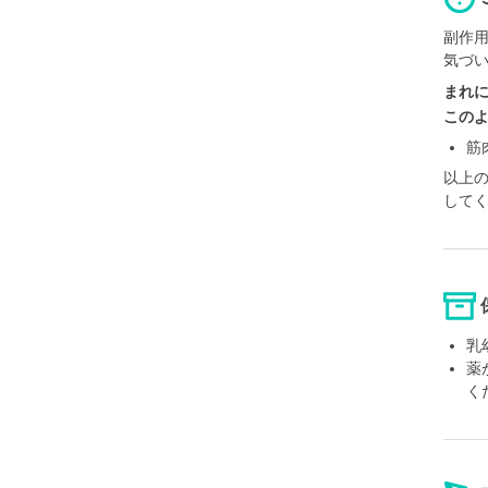
副作
気づ
まれ
この
筋
以上
して
乳
薬
く