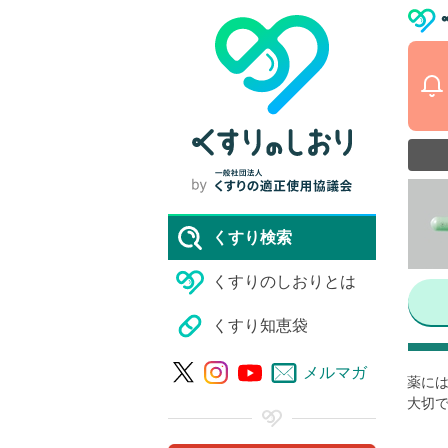
くすり検索
くすりのしおりとは
くすり知恵袋
メルマガ
薬には
大切