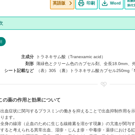
医療
英語版
印刷
Word
添付
剤
主成分
トラネキサム酸（Tranexamic acid）
剤形
薄緑色とクリーム色のカプセル剤、全長18.0mm、外
シート記載など
（表）305 （裏）トラネキサム酸カプセル250mg「
この薬の作用と効果について
の出血症状に関与するプラスミンの働きを抑えることで出血抑制作用を
あります。
、全身の線溶（止血のために生じる線維素を溶かす現象）の亢進が関与
与すると考えられる異常出血、湿疹・じんま疹・中毒疹・薬疹における