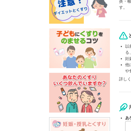
炎・
す。
以
る
妊
他
や
詳し
あ