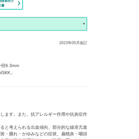
関係者向け
文書
2023年05月改訂
径6.3mm
NSKK」
示します。また、抗アレルギー作用や抗炎症作
すると考えられる出血傾向、部分的な線溶亢進
紅斑・腫れ・かゆみなどの症状、扁桃炎・咽頭