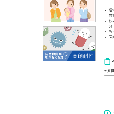
通
適
飲
分
誤
医
医療