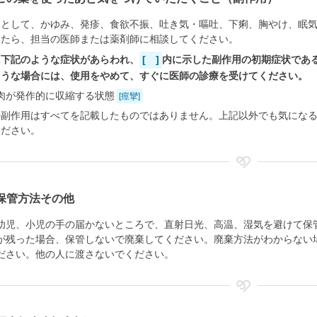
用として、かゆみ、発疹、食欲不振、吐き気・嘔吐、下痢、胸やけ、眠
いたら、担当の医師または薬剤師に相談してください。
に下記のような症状があらわれ、
[ ]
内に示した副作用の初期症状であ
ような場合には、使用をやめて、すぐに医師の診療を受けてください。
肉が発作的に収縮する状態
[痙攣]
の副作用はすべてを記載したものではありません。上記以外でも気にな
ください。
保管方法その他
幼児、小児の手の届かないところで、直射日光、高温、湿気を避けて保
が残った場合、保管しないで廃棄してください。廃棄方法がわからない
ださい。他の人に渡さないでください。