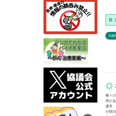
内服
種々
用が
通常
が関