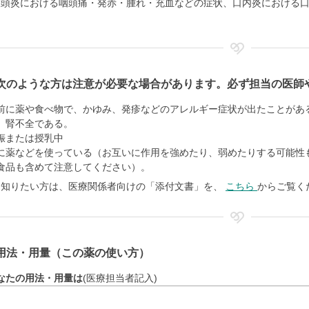
喉頭炎における咽頭痛・発赤・腫れ・充血などの症状、口内炎における
次のような方は注意が必要な場合があります。必ず担当の医師
前に薬や食べ物で、かゆみ、発疹などのアレルギー症状が出たことがあ
、腎不全である。
娠または授乳中
に薬などを使っている（お互いに作用を強めたり、弱めたりする可能性
食品も含めて注意してください）。
く知りたい方は、医療関係者向けの「添付文書」を、
こちら
からご覧く
用法・用量（この薬の使い方）
なたの用法・用量は
(医療担当者記入)