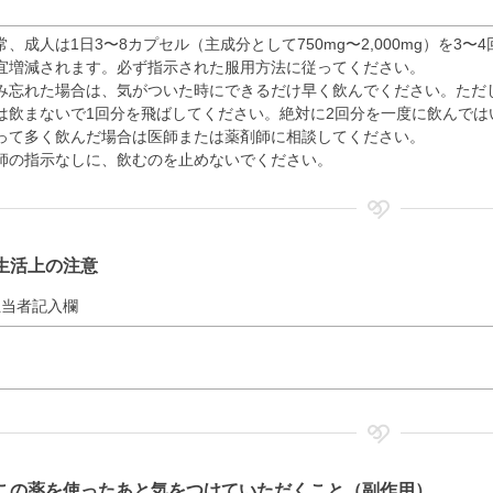
常、成人は1日3〜8カプセル（主成分として750mg〜2,000mg）を
宜増減されます。必ず指示された服用方法に従ってください。
み忘れた場合は、気がついた時にできるだけ早く飲んでください。ただ
は飲まないで1回分を飛ばしてください。絶対に2回分を一度に飲んでは
って多く飲んだ場合は医師または薬剤師に相談してください。
師の指示なしに、飲むのを止めないでください。
生活上の注意
担当者記入欄
この薬を使ったあと気をつけていただくこと（副作用）