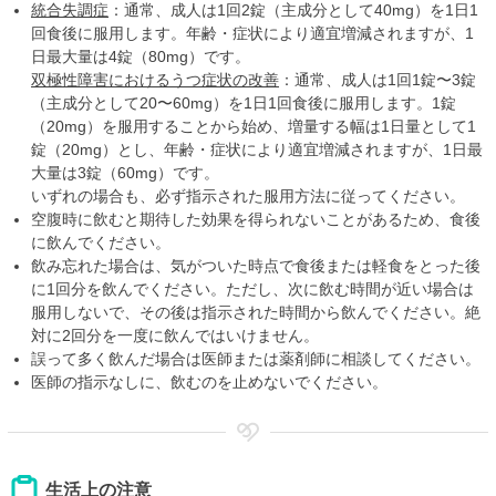
統合失調症
：通常、成人は1回2錠（主成分として40mg）を1日1
回食後に服用します。年齢・症状により適宜増減されますが、1
日最大量は4錠（80mg）です。
双極性障害におけるうつ症状の改善
：通常、成人は1回1錠〜3錠
（主成分として20〜60mg）を1日1回食後に服用します。1錠
（20mg）を服用することから始め、増量する幅は1日量として1
錠（20mg）とし、年齢・症状により適宜増減されますが、1日最
大量は3錠（60mg）です。
いずれの場合も、必ず指示された服用方法に従ってください。
空腹時に飲むと期待した効果を得られないことがあるため、食後
に飲んでください。
飲み忘れた場合は、気がついた時点で食後または軽食をとった後
に1回分を飲んでください。ただし、次に飲む時間が近い場合は
服用しないで、その後は指示された時間から飲んでください。絶
対に2回分を一度に飲んではいけません。
誤って多く飲んだ場合は医師または薬剤師に相談してください。
医師の指示なしに、飲むのを止めないでください。
生活上の注意