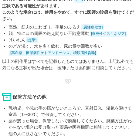
症状である可能性があります。
このような場合には、使用をやめて、すぐに医師の診療を受けてくだ
さい。
高熱、筋肉のこわばり、手足のふるえ
[悪性症候群]
顔、特に口の周囲の絶え間ない不随意運動
[遅発性ジスキネジア]
けいれん
[痙攣]
のどが渇く、水を多く飲む、尿の量や回数が多い
[高血糖、糖尿病性ケトアシドーシス、糖尿病性昏睡]
以上の副作用はすべてを記載したものではありません。上記以外でも
気になる症状が出た場合は、医師または薬剤師に相談してください。
保管方法その他
乳幼児、小児の手の届かないところで、直射日光、湿気を避けて
室温（1〜30℃）で保管してください。
薬が残った場合、保管しないで廃棄してください。廃棄方法がわ
からない場合は受け取った薬局や医療機関に相談してください。
他の人に渡さないでください。