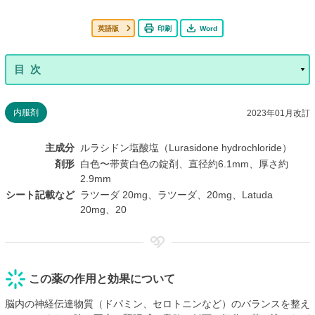
英語版
印刷
Word
内服剤
2023年01月改訂
主成分
ルラシドン塩酸塩（Lurasidone hydrochloride）
剤形
白色〜帯黄白色の錠剤、直径約6.1mm、厚さ約
2.9mm
シート記載など
ラツーダ 20mg、ラツーダ、20mg、Latuda
20mg、20
この薬の作用と効果について
脳内の神経伝達物質（ドパミン、セロトニンなど）のバランスを整え