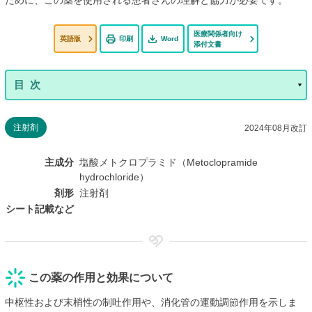
ために、この薬を使用される患者さんの理解と協力が必要です。
医療関係者向け
英語版
印刷
Word
添付文書
注射剤
2024年08月改訂
主成分
塩酸メトクロプラミド（Metoclopramide
hydrochloride）
剤形
注射剤
シート記載など
この薬の作用と効果について
中枢性および末梢性の制吐作用や、消化管の運動調節作用を示しま