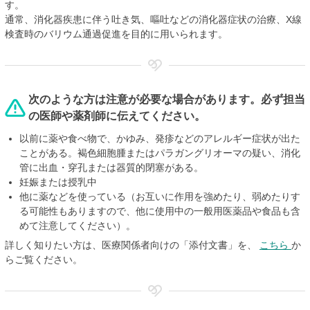
す。
通常、消化器疾患に伴う吐き気、嘔吐などの消化器症状の治療、X線
検査時のバリウム通過促進を目的に用いられます。
次のような方は注意が必要な場合があります。必ず担当
の医師や薬剤師に伝えてください。
以前に薬や食べ物で、かゆみ、発疹などのアレルギー症状が出た
ことがある。褐色細胞腫またはパラガングリオーマの疑い、消化
管に出血・穿孔または器質的閉塞がある。
妊娠または授乳中
他に薬などを使っている（お互いに作用を強めたり、弱めたりす
る可能性もありますので、他に使用中の一般用医薬品や食品も含
めて注意してください）。
詳しく知りたい方は、医療関係者向けの「添付文書」を、
こちら
か
らご覧ください。