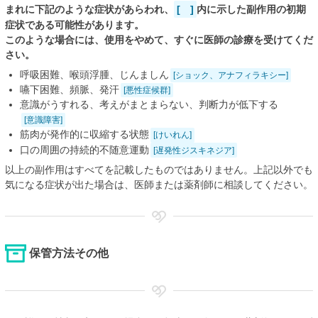
まれに下記のような症状があらわれ、
[ ]
内に示した副作用の初期
症状である可能性があります。
このような場合には、使用をやめて、すぐに医師の診療を受けてくだ
さい。
呼吸困難、喉頭浮腫、じんましん
[ショック、アナフィラキシー]
嚥下困難、頻脈、発汗
[悪性症候群]
意識がうすれる、考えがまとまらない、判断力が低下する
[意識障害]
筋肉が発作的に収縮する状態
[けいれん]
口の周囲の持続的不随意運動
[遅発性ジスキネジア]
以上の副作用はすべてを記載したものではありません。上記以外でも
気になる症状が出た場合は、医師または薬剤師に相談してください。
保管方法その他