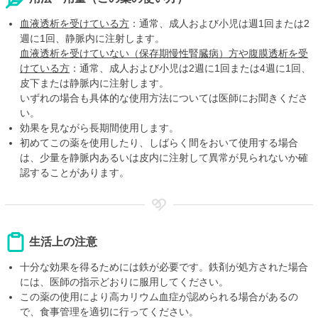
血液透析を受けている方
：通常、成人および小児は週1回または2
週に1回、静脈内に注射します。
血液透析を受けていない（保存期慢性腎臓病）方や腹膜透析を受
けている方
：通常、成人および小児は2週に1回または4週に1回、
皮下または静脈内に注射します。
いずれの場合も具体的な使用方法については医師にお聞きくださ
い。
効果を見ながら長期間使用します。
初めてこの薬を使用したり、しばらく間をおいて使用する場合
は、少量を静脈内あるいは皮内に注射して異常が見られないか確
認することがあります。
生活上の注意
十分な効果を得るためには鉄が必要です。鉄剤が処方された場合
には、医師の指示どおりに服用してください。
この薬の使用により高カリウム血症が認められる場合があるの
で、食事管理を適切に行ってください。