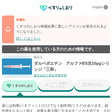
English
新機能
くすりのしおり検索結果に新しいアイコンが表示されるよ
うになりました。
詳しくはこちら
この薬を使用している方のための情報です。
製品名
ダルベポエチン アルファBS注10μgシリ
ンジ「三和」
株式会社三和化学研究所
くすりの情報を
病気を知る
くすりのしおり
もっと見る
薬には効果(ベネフィット)だけでなく副作用(リスク)があります。副
作用をなるべく抑え、効果を最大限に引き出すことが大切です。その