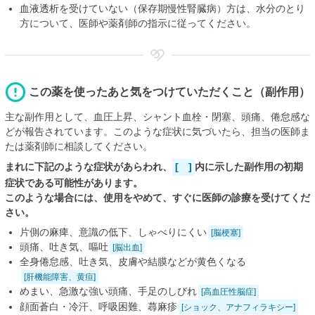
血液透析を受けていない（保存期慢性腎臓病）方は、水分のとり
方について、医師や薬剤師の指示に従ってください。
この薬を使ったあと気をつけていただくこと（副作用）
主な副作用として、血圧上昇、シャント血栓・閉塞、頭痛、倦怠感な
どが報告されています。このような症状に気づいたら、担当の医師ま
たは薬剤師に相談してください。
まれに下記のような症状があらわれ、
[ ]
内に示した副作用の初期
症状である可能性があります。
このような場合には、使用をやめて、すぐに医師の診療を受けてくだ
さい。
片側の麻痺、意識の低下、しゃべりにくい
[脳梗塞]
頭痛、吐き気、嘔吐
[脳出血]
全身倦怠感、吐き気、皮膚や結膜などが黄色くなる
[肝機能障害、黄疸]
めまい、急激な強い頭痛、手足のしびれ
[高血圧性脳症]
顔面蒼白・冷汗、呼吸困難、蕁麻疹
[ショック、アナフィラキシー]