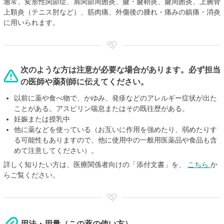
通常、変形性関節症、肩関節周囲炎、腱・腱鞘炎、腱周囲炎、上腕骨
上顆炎（テニス肘など）、筋肉痛、外傷後の腫れ・痛みの鎮痛・消炎
に用いられます。
次のような方は注意が必要な場合があります。必ず担当
の医師や薬剤師に伝えてください。
以前に薬や食べ物で、かゆみ、発疹などのアレルギー症状が出た
ことがある。アスピリン喘息またはその既往歴がある。
妊娠または授乳中
他に薬などを使っている（お互いに作用を強めたり、弱めたりす
る可能性もありますので、他に使用中の一般用医薬品や食品も含
めて注意してください）。
詳しく知りたい方は、医療関係者向けの「添付文書」を、
こちら
か
らご覧ください。
用法・用量（この薬の使い方）