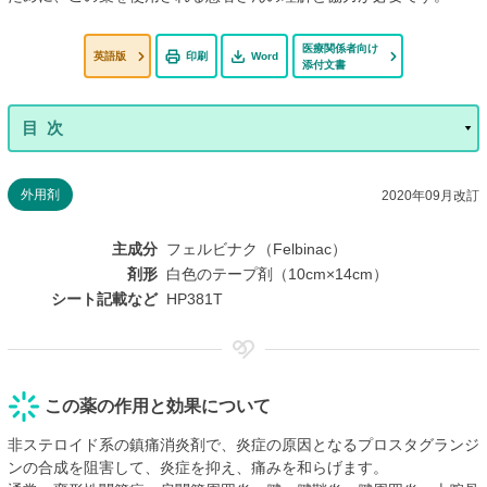
医療関係者向け
英語版
印刷
Word
添付文書
外用剤
2020年09月改訂
主成分
フェルビナク（Felbinac）
剤形
白色のテープ剤（10cm×14cm）
シート記載など
HP381T
この薬の作用と効果について
非ステロイド系の鎮痛消炎剤で、炎症の原因となるプロスタグランジ
ンの合成を阻害して、炎症を抑え、痛みを和らげます。