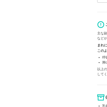
主な
など
まれ
この
呼
脚
以上
して
乳