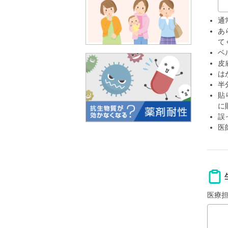
通
あ
て
ベ
皮
は
半
貼
に
誤
医
医療