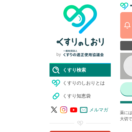
くすり検索
くすりのしおりとは
くすり知恵袋
メルマガ
薬には
大切