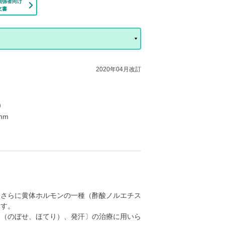
関係者向け
文書
2020年04月改訂
e）
mm
、さらに黄体ホルモンの一種（酢酸ノルエチス
ます。
ュ（のぼせ、ほてり）、発汗〕の治療に用いら