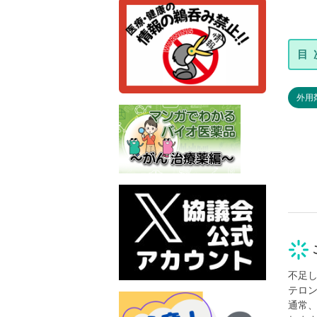
外用
不足
テロ
通常