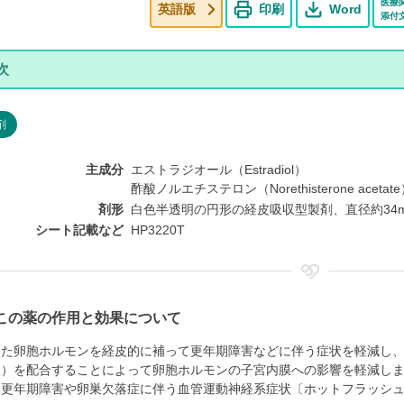
医療
英語版
印刷
Word
添付
剤
主成分
エストラジオール（Estradiol）
酢酸ノルエチステロン（Norethisterone acetat
剤形
白色半透明の円形の経皮吸収型製剤、直径約34
シート記載など
HP3220T
この薬の作用と効果について
した卵胞ホルモンを経皮的に補って更年期障害などに伴う症状を軽減し
ン）を配合することによって卵胞ホルモンの子宮内膜への影響を軽減し
、更年期障害や卵巣欠落症に伴う血管運動神経系症状〔ホットフラッシ