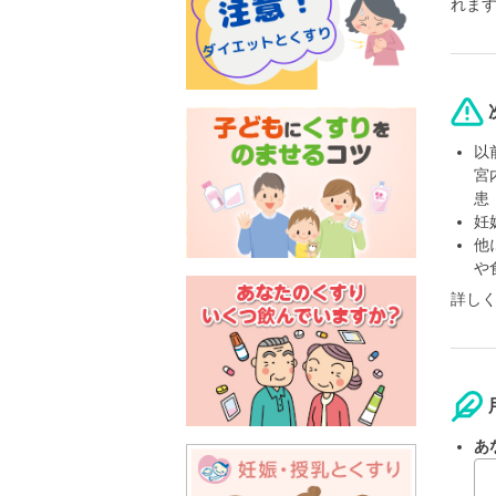
れま
以
宮
患
妊
他
や
詳し
あ