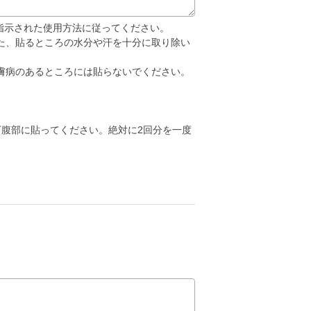
ず指示された使用方法に従ってください。
た、貼るところの水分や汗を十分に取り除い
膚病のあるところには貼らないでください。
。
下腹部に貼ってください。絶対に2回分を一度