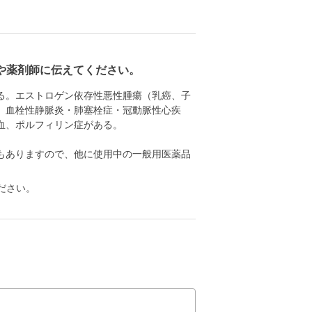
や薬剤師に伝えてください。
る。エストロゲン依存性悪性腫瘍（乳癌、子
、血栓性静脈炎・肺塞栓症・冠動脈性心疾
血、ポルフィリン症がある。
もありますので、他に使用中の一般用医薬品
ださい。