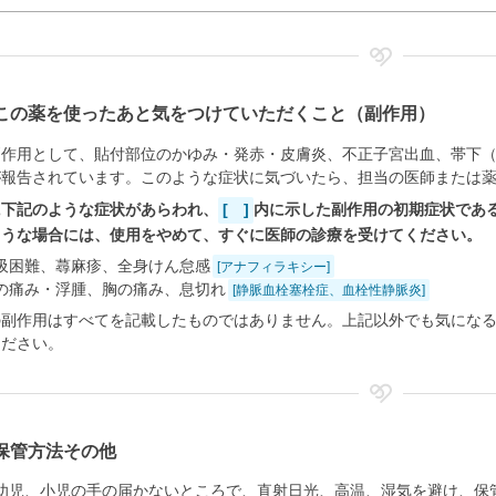
この薬を使ったあと気をつけていただくこと（副作用）
副作用として、貼付部位のかゆみ・発赤・皮膚炎、不正子宮出血、帯下
が報告されています。このような症状に気づいたら、担当の医師または
に下記のような症状があらわれ、
[ ]
内に示した副作用の初期症状であ
ような場合には、使用をやめて、すぐに医師の診療を受けてください。
吸困難、蕁麻疹、全身けん怠感
[アナフィラキシー]
の痛み・浮腫、胸の痛み、息切れ
[静脈血栓塞栓症、血栓性静脈炎]
の副作用はすべてを記載したものではありません。上記以外でも気にな
ください。
保管方法その他
幼児、小児の手の届かないところで、直射日光、高温、湿気を避け、保管