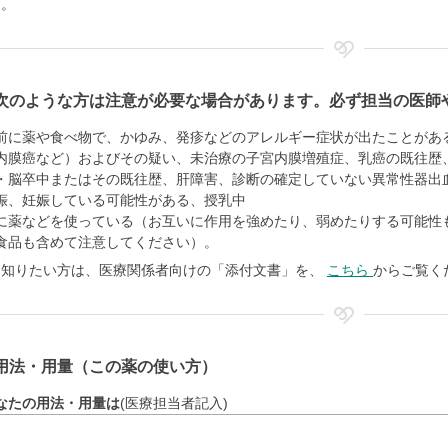
す。
次のような方は注意が必要な場合があります。必ず担当の医師
前に薬や食べ物で、かゆみ、発疹などのアレルギー症状が出たことがあ
内膜癌など）およびその疑い、未治療の子宮内膜増殖症、乳癌の既往歴
・脳卒中またはその既往歴、肝障害、診断の確定していない異常性器出
娠、妊娠している可能性がある、授乳中
に薬などを使っている（お互いに作用を強めたり、弱めたりする可能性
食品も含めて注意してください）。
く知りたい方は、医療関係者向けの「添付文書」を、
こちら
からご覧く
用法・用量（この薬の使い方）
なたの用法・用量は
(医療担当者記入)