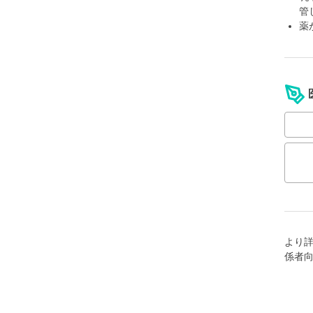
管
薬
より
係者