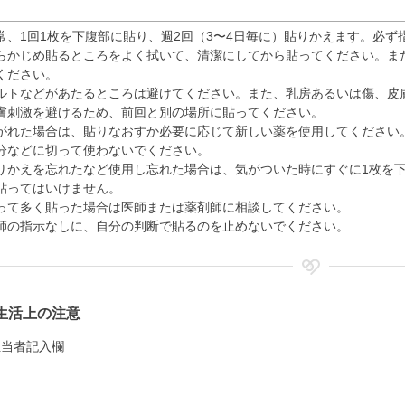
常、1回1枚を下腹部に貼り、週2回（3〜4日毎に）貼りかえます。必
らかじめ貼るところをよく拭いて、清潔にしてから貼ってください。ま
ください。
ルトなどがあたるところは避けてください。また、乳房あるいは傷、皮
膚刺激を避けるため、前回と別の場所に貼ってください。
がれた場合は、貼りなおすか必要に応じて新しい薬を使用してください
分などに切って使わないでください。
りかえを忘れたなど使用し忘れた場合は、気がついた時にすぐに1枚を
貼ってはいけません。
って多く貼った場合は医師または薬剤師に相談してください。
師の指示なしに、自分の判断で貼るのを止めないでください。
生活上の注意
担当者記入欄