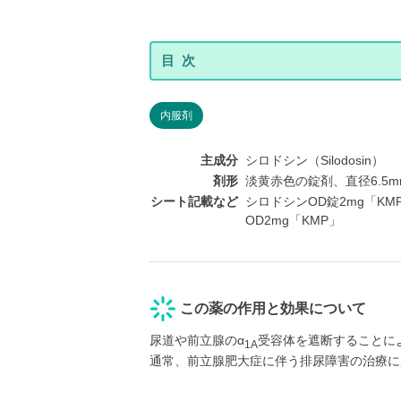
内服剤
主成分
シロドシン（Silodosin）
剤形
淡黄赤色の錠剤、直径6.5m
シート記載など
シロドシンOD錠2mg「KMP
OD2mg「KMP」
この薬の作用と効果について
尿道や前立腺のα
受容体を遮断することに
1A
通常、前立腺肥大症に伴う排尿障害の治療に