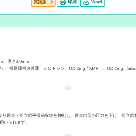
英語版
印刷
Word
m、厚さ3.0mm
」、排尿障害改善薬、シロドシン、OD 2mg「KMP」、OD 2mg、Silodo
より尿道・前立腺平滑筋収縮を抑制し、尿道内部の圧力を下げ、前立腺
用いられます。