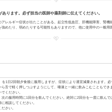
があります。必ず担当の医師や薬剤師に伝えてください。
のアレルギー症状が出たことがある。起立性低血圧、肝機能障害、腎機
を強めたり、弱めたりする可能性もありますので、他に使用中の一般用
g）を1日2回朝夕食後に服用しますが、症状により適宜減量されます。
から舌で軽く押しつぶすようにして、唾液と一緒に飲みこむこともでき
いでください。
、次の服用時間に1回分を飲んでください。絶対に2回分を一度に飲んで
師に相談してください。
ください。