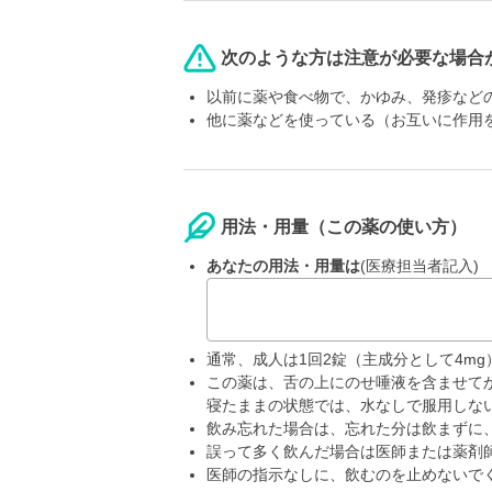
次のような方は注意が必要な場合
以前に薬や食べ物で、かゆみ、発疹など
他に薬などを使っている（お互いに作用
用法・用量（この薬の使い方）
あなたの用法・用量は
(医療担当者記入)
通常、成人は1回2錠（主成分として4m
この薬は、舌の上にのせ唾液を含ませて
寝たままの状態では、水なしで服用しな
飲み忘れた場合は、忘れた分は飲まずに
誤って多く飲んだ場合は医師または薬剤
医師の指示なしに、飲むのを止めないで