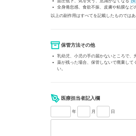
血圧低下、気を失う、意識がなくなる
[
全身倦怠感、食欲不振、皮膚や粘膜など
以上の副作用はすべてを記載したものではあ
保管方法その他
乳幼児、小児の手の届かないところで、
薬が残った場合、保管しないで廃棄して
い。
医療担当者記入欄
年
月
日