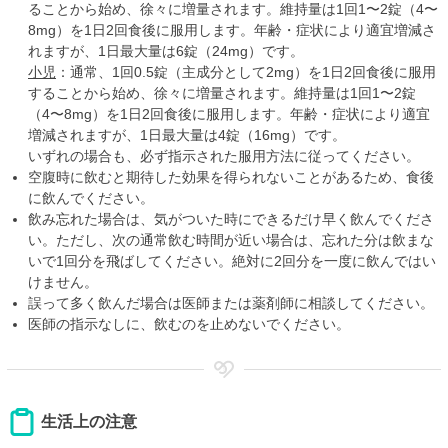
ることから始め、徐々に増量されます。維持量は1回1〜2錠（4〜
8mg）を1日2回食後に服用します。年齢・症状により適宜増減さ
れますが、1日最大量は6錠（24mg）です。
小児
：通常、1回0.5錠（主成分として2mg）を1日2回食後に服用
することから始め、徐々に増量されます。維持量は1回1〜2錠
（4〜8mg）を1日2回食後に服用します。年齢・症状により適宜
増減されますが、1日最大量は4錠（16mg）です。
いずれの場合も、必ず指示された服用方法に従ってください。
空腹時に飲むと期待した効果を得られないことがあるため、食後
に飲んでください。
飲み忘れた場合は、気がついた時にできるだけ早く飲んでくださ
い。ただし、次の通常飲む時間が近い場合は、忘れた分は飲まな
いで1回分を飛ばしてください。絶対に2回分を一度に飲んではい
けません。
誤って多く飲んだ場合は医師または薬剤師に相談してください。
医師の指示なしに、飲むのを止めないでください。
生活上の注意