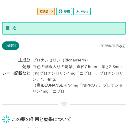
英語版
印刷
Word
内服剤
2026年01月改訂
主成分
ブロナンセリン（Blonanserin）
剤形
白色の割線入りの錠剤、直径7.5mm、厚さ2.3mm
シート記載など
(表)ブロナンセリン4mg「ニプロ」、ブロナンセリ
ン、4、4mg、
（裏)BLONANSERIN4mg「NIPRO」、ブロナンセ
リン4mg「ニプロ」
この薬の作用と効果について