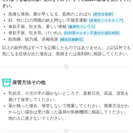
さい。
急激な発熱、脈が早くなる、筋肉のこわばり
[悪性症候群]
顔、特に口の周囲の絶え間ない不随意運動
[遅発性ジスキネジア]
食欲不振、吐き気、著しい便秘
[麻痺性イレウス]
食欲不振、吐き気、けいれん
[抗利尿ホルモン不適合分泌症候群]
筋肉痛、脱力感、赤褐色尿
[横紋筋融解症]
以上の副作用はすべてを記載したものではありません。上記以外でも
気になる症状が出た場合は、医師または薬剤師に相談してください。
保管方法その他
乳幼児、小児の手の届かないところで、直射日光、高温、湿気を
避けて保管してください。
薬が残った場合、保管しないで廃棄してください。廃棄方法がわ
からない場合は受け取った薬局や医療機関に相談してください。
他の人に渡さないでください。