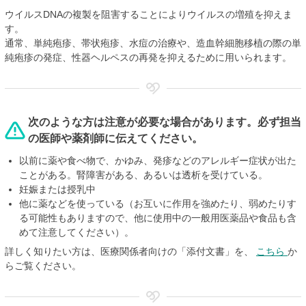
ウイルスDNAの複製を阻害することによりウイルスの増殖を抑えま
す。
通常、単純疱疹、帯状疱疹、水痘の治療や、造血幹細胞移植の際の単
純疱疹の発症、性器ヘルペスの再発を抑えるために用いられます。
次のような方は注意が必要な場合があります。必ず担当
の医師や薬剤師に伝えてください。
以前に薬や食べ物で、かゆみ、発疹などのアレルギー症状が出た
ことがある。腎障害がある、あるいは透析を受けている。
妊娠または授乳中
他に薬などを使っている（お互いに作用を強めたり、弱めたりす
る可能性もありますので、他に使用中の一般用医薬品や食品も含
めて注意してください）。
詳しく知りたい方は、医療関係者向けの「添付文書」を、
こちら
か
らご覧ください。