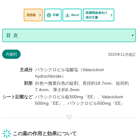
医療関係者向け
英語版
印刷
Word
添付文書
内服剤
2025年11月改訂
主成分
バラシクロビル塩酸塩（Valaciclovir
hydrochloride）
剤形
白色〜微黄白色の錠剤、長径約18.7mm、短径約
7.4mm、厚さ約6.3mm
シート記載など
バラシクロビル錠500mg「EE」、Valaciclovir
500mg「EE」、バラシクロビル500mg「EE」
この薬の作用と効果について