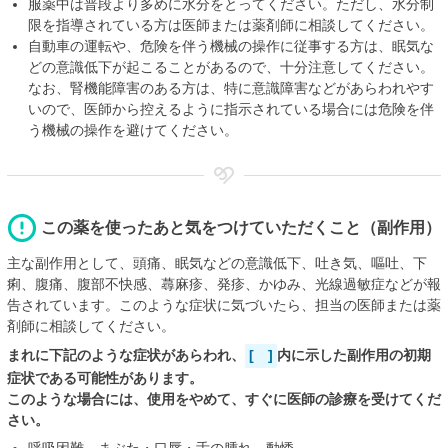
服薬中は普段より多めに水分をとってください。ただし、水分制
限を指導されている方は医師または薬剤師に相談してください。
自動車の運転や、危険を伴う機械の操作に従事する方は、眠気な
どの意識低下が起こることがあるので、十分注意してください。
なお、腎機能障害のある方は、特に意識障害などがあらわれやす
いので、医師から控えるように指示されている場合には危険を伴
う機械の操作を避けてください。
この薬を使ったあと気をつけていただくこと（副作用）
主な副作用として、頭痛、眠気などの意識低下、吐き気、嘔吐、下
痢、腹痛、腹部不快感、蕁麻疹、発疹、かゆみ、光線過敏症などが報
告されています。このような症状に気づいたら、担当の医師または薬
剤師に相談してください。
まれに下記のような症状があらわれ、
[ ]
内に示した副作用の初期
症状である可能性があります。
このような場合には、使用をやめて、すぐに医師の診療を受けてくだ
さい。
呼吸困難、まぶた・口唇・舌の腫れ、動悸