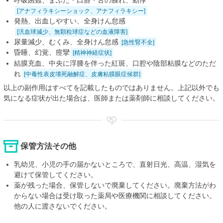
[アナフィラキシーショック、アナフィラキシー]
発熱、出血しやすい、全身けん怠感
[汎血球減少、無顆粒球症などの血液障害]
尿量減少、むくみ、全身けん怠感
[急性腎不全]
昏睡、幻覚、痙攣
[精神神経症状]
結膜充血、中央に浮腫を伴った紅斑、口腔や陰部粘膜などのただ
れ
[中毒性表皮壊死融解症、皮膚粘膜眼症候群]
以上の副作用はすべてを記載したものではありません。上記以外でも
気になる症状が出た場合は、医師または薬剤師に相談してください。
保管方法その他
乳幼児、小児の手の届かないところで、直射日光、高温、湿気を
避けて保管してください。
薬が残った場合、保管しないで廃棄してください。廃棄方法がわ
からない場合は受け取った薬局や医療機関に相談してください。
他の人に渡さないでください。