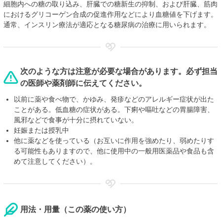
細胞内への糖の取り込み、肝臓での糖新生の抑制、および肝臓、筋肉
におけるグリコーゲン合成の促進作用などにより血糖値を下げます。
通常、インスリン療法が適応となる糖尿病の治療に用いられます。
次のような方は注意が必要な場合があります。必ず担当
の医師や薬剤師に伝えてください。
以前に薬や食べ物で、かゆみ、発疹などのアレルギー症状が出た
ことがある。低血糖の症状がある。下痢や嘔吐などの胃腸障害、
風邪などで食事が十分に摂れていない。
妊娠または授乳中
他に薬などを使っている（お互いに作用を強めたり、弱めたりす
る可能性もありますので、他に使用中の一般用医薬品や食品も含
めて注意してください）。
用法・用量（この薬の使い方）