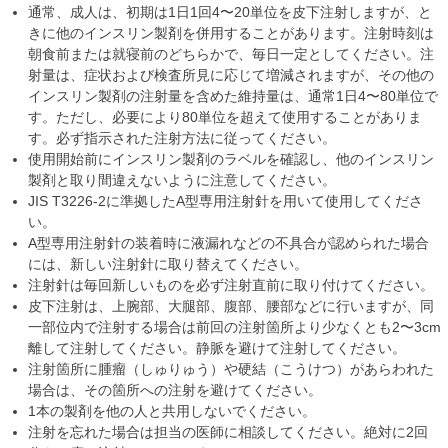
通常、成人は、初期は1日1回4〜20単位を皮下注射しますが、と
きに他のインスリン製剤を併用することがあります。注射時刻は
朝食前または就寝前のどちらかで、毎日一定としてください。注
射量は、症状および検査所見に応じて増減されますが、その他の
インスリン製剤の注射量を含めた維持量は、通常1日4〜80単位で
す。ただし、必要により80単位を超えて使用することがありま
す。必ず指示された注射方法に従ってください。
使用開始前にインスリン製剤のラベルを確認し、他のインスリン
製剤と取り間違えないように注意してください。
JIS T3226-2に準拠したA型専用注射針を用いて使用してくださ
い。
A型専用注射針の装着時に液漏れなどの不具合が認められた場合
には、新しい注射針に取り替えてください。
注射針は毎回新しいものを必ず注射直前に取り付けてください。
皮下注射は、上腕部、大腿部、腹部、腰部などに行いますが、同
一部位内で注射する場合は前回の注射箇所より少なくとも2〜3cm
離して注射してください。静脈を避けて注射してください。
注射箇所に腫瘤（しゅりゅう）や硬結（こうけつ）があらわれた
場合は、その箇所への注射を避けてください。
1本の製剤を他の人と共用しないでください。
注射を忘れた場合は担当の医師に相談してください。絶対に2回