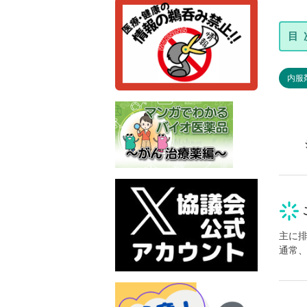
内服
主に
通常