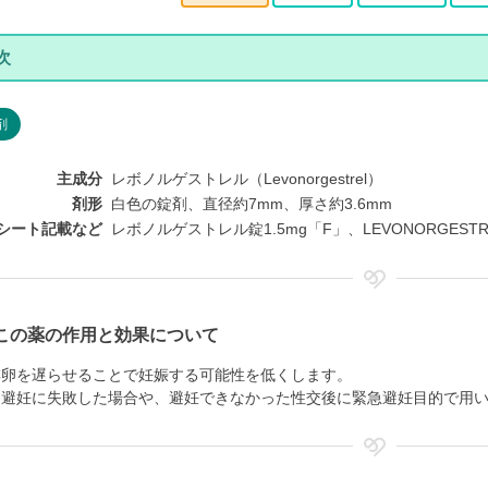
剤
主成分
レボノルゲストレル（Levonorgestrel）
剤形
白色の錠剤、直径約7mm、厚さ約3.6mm
シート記載など
レボノルゲストレル錠1.5mg「F」、LEVONORGESTREL 
この薬の作用と効果について
排卵を遅らせることで妊娠する可能性を低くします。
、避妊に失敗した場合や、避妊できなかった性交後に緊急避妊目的で用