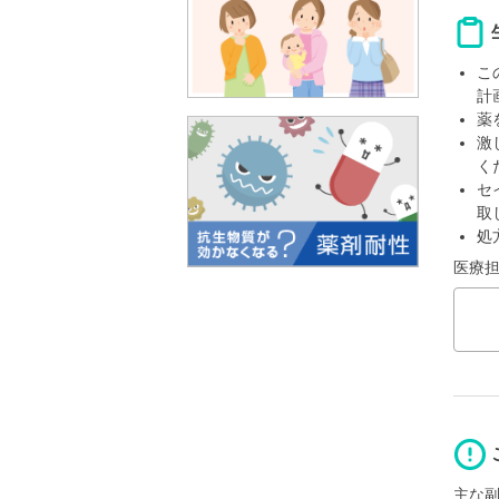
こ
計
薬
激
く
セ
取
処
医療
主な