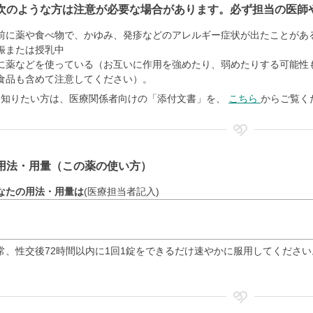
次のような方は注意が必要な場合があります。必ず担当の医師
前に薬や食べ物で、かゆみ、発疹などのアレルギー症状が出たことがあ
娠または授乳中
に薬などを使っている（お互いに作用を強めたり、弱めたりする可能性
食品も含めて注意してください）。
く知りたい方は、医療関係者向けの「添付文書」を、
こちら
からご覧く
用法・用量（この薬の使い方）
なたの用法・用量は
(医療担当者記入)
常、性交後72時間以内に1回1錠をできるだけ速やかに服用してくださ
。