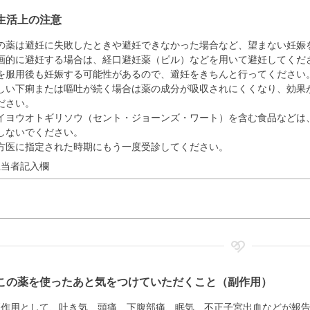
生活上の注意
の薬は避妊に失敗したときや避妊できなかった場合など、望まない妊娠
画的に避妊する場合は、経口避妊薬（ピル）などを用いて避妊してくだ
を服用後も妊娠する可能性があるので、避妊をきちんと行ってください
しい下痢または嘔吐が続く場合は薬の成分が吸収されにくくなり、効果
ださい。
イヨウオトギリソウ（セント・ジョーンズ・ワート）を含む食品などは
しないでください。
方医に指定された時期にもう一度受診してください。
担当者記入欄
この薬を使ったあと気をつけていただくこと（副作用）
副作用として、吐き気、頭痛、下腹部痛、眠気、不正子宮出血などが報