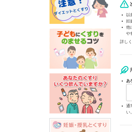
以
妊
他
や
詳し
あ
通
い