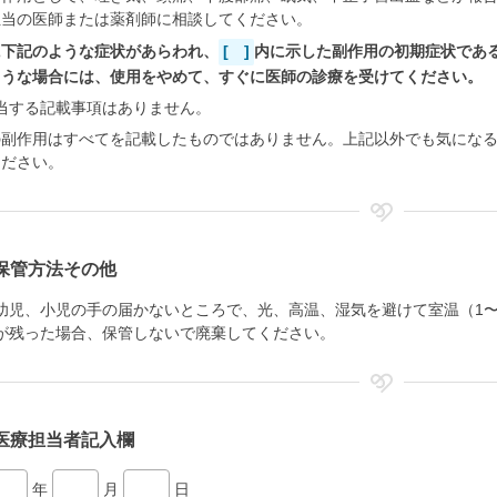
担当の医師または薬剤師に相談してください。
に下記のような症状があらわれ、
[ ]
内に示した副作用の初期症状であ
ような場合には、使用をやめて、すぐに医師の診療を受けてください。
当する記載事項はありません。
の副作用はすべてを記載したものではありません。上記以外でも気にな
ください。
保管方法その他
幼児、小児の手の届かないところで、光、高温、湿気を避けて室温（1〜
が残った場合、保管しないで廃棄してください。
医療担当者記入欄
年
月
日