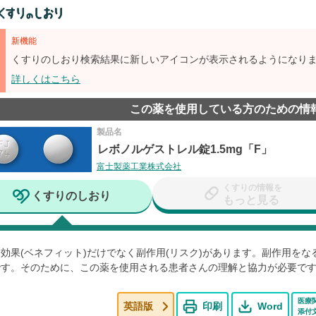
新機能
くすりのしおり検索結果に新しいアイコンが表示されるようになり
詳しくはこちら
この薬を使用している方のための情
製品名
レボノルゲストレル錠1.5mg「F」
富士製薬工業株式会社
くすりの情報を
くすりのしおり
もっと見る
効果(ベネフィット)だけでなく副作用(リスク)があります。副作用を
です。そのために、この薬を使用される患者さんの理解と協力が必要で
医療
英語版
印刷
Word
添付