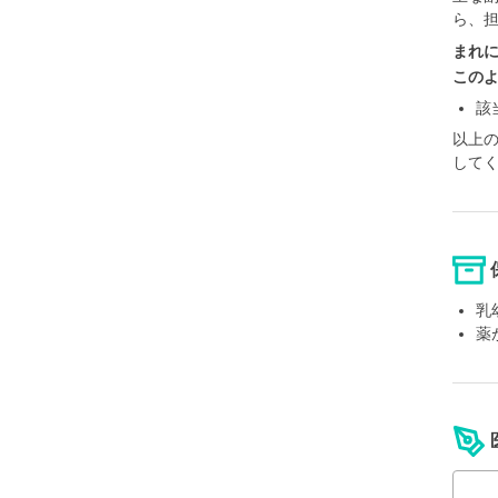
ら、
まれ
この
該
以上
して
乳
薬