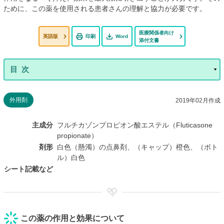
ために、この薬を使用される患者さんの理解と協力が必要です。
医療関係者向け
英語版
印刷
Word
添付文書
外用剤
2019年02月作成
主成分
フルチカゾンプロピオン酸エステル（Fluticasone
propionate）
剤形
白色（懸濁）の点鼻剤、（キャップ）橙色、（ボト
ル）白色
シート記載など
この薬の作用と効果について