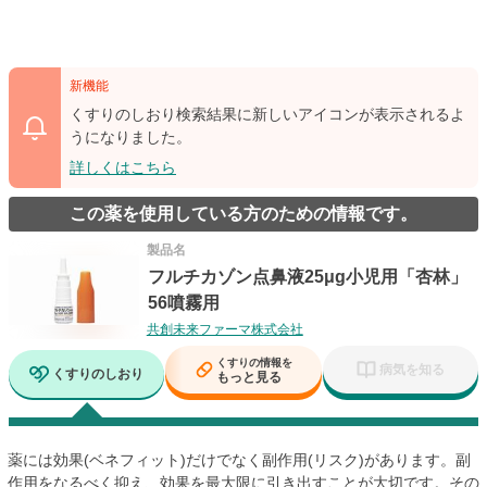
新機能
くすりのしおり検索結果に新しいアイコンが表示されるよ
うになりました。
詳しくはこちら
この薬を使用している方のための情報です。
製品名
フルチカゾン点鼻液25μg小児用「杏林」
56噴霧用
共創未来ファーマ株式会社
くすりの情報を
病気を知る
くすりのしおり
もっと見る
薬には効果(ベネフィット)だけでなく副作用(リスク)があります。副
作用をなるべく抑え、効果を最大限に引き出すことが大切です。その