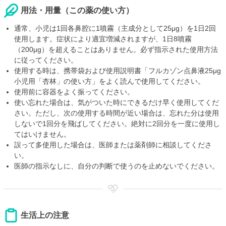
用法・用量（この薬の使い方）
通常、小児は1回各鼻腔に1噴霧（主成分として25μg）を1日2回
使用します。症状により適宜増減されますが、1日8噴霧
（200μg）を超えることはありません。必ず指示された使用方法
に従ってください。
使用する時は、携帯袋および使用説明書「フルカゾン点鼻液25μg
小児用「杏林」の使い方」をよく読んで使用してください。
使用前に容器をよく振ってください。
使い忘れた場合は、気がついた時にできるだけ早く使用してくだ
さい。ただし、次の使用する時間が近い場合は、忘れた分は使用
しないで1回分を飛ばしてください。絶対に2回分を一度に使用し
てはいけません。
誤って多使用した場合は、医師または薬剤師に相談してくださ
い。
医師の指示なしに、自分の判断で使うのを止めないでください。
生活上の注意