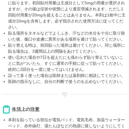
に貼ります。初回貼付用量は主成分として5mgの用量が選択され
ますが、その後は症状や状態により適宜増減されます。ただし1
回貼付用量が20mgを超えることはありません。本剤は1枚中に主
成分10mgを含有します。必ず指示された使用方法に従ってくだ
さい。
貼る場所をタオルなどでよくふき、汗などの水分を十分に取り除
いた後、傷口や皮膚に異常がある場所を避けて貼ってください。
貼り替える時は、前回貼った場所は避けてください。同じ場所に
貼る場合は、3週間以上の間隔をあけてください。
使い忘れた場合や7日を超えたにも係わらず貼り替えていないこ
とに気がついたら、すぐに通常の手順に従って貼ってください。
絶対に2回分を一度に使ってはいけません。
誤って多く使った場合は医師または薬剤師に相談してください。
医師の指示なしに、自分の判断で使うのを止めないでください。
生活上の注意
本剤を貼っている部位が電気パッド、電気毛布、加温ウォーター
ベッド、赤外線灯、湯たんぽなどの熱源に接しないようにしてく