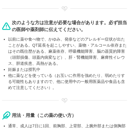
次のような方は注意が必要な場合があります。必ず担当
の医師や薬剤師に伝えてください。
以前に薬や食べ物で、かゆみ、発疹などのアレルギー症状が出た
ことがある。QT延長を起こしやすい、薬物・アルコール依存また
はその既往歴がある、麻薬依存、呼吸機能障害、脳の器質的障害
（頭部損傷、頭蓋内病変など）、肝・腎機能障害、麻痺性イレウ
ス、胆道疾患、高熱がある。
妊娠または授乳中
他に薬などを使っている（お互いに作用を強めたり、弱めたりす
る可能性もありますので、他に使用中の一般用医薬品や食品も含
めて注意してください）。
用法・用量（この薬の使い方）
通常、成人は7日に1回、前胸部、上背部、上腕外部または側胸部