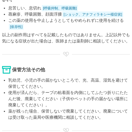
息苦しい、息切れ
[呼吸抑制、呼吸困難]
蕁麻疹、呼吸困難、顔面浮腫
[ショック、アナフィラキシー様症状]
この薬の使用を中止しようとしてもやめられずに使用を続ける
[依存性]
以上の副作用はすべてを記載したものではありません。上記以外でも
気になる症状が出た場合は、医師または薬剤師に相談してください。
保管方法その他
乳幼児、小児の手の届かないところで、光、高温、湿気を避けて
保管してください。
使用が済んだら、テープの粘着面を内側にしてふたつ折りにたた
んだ後、廃棄してください（子供やペットの手の届かない場所に
廃棄してください）。
薬が残った場合、保管しないで廃棄してください。廃棄について
は受け取った薬局や医療機関に相談してください。