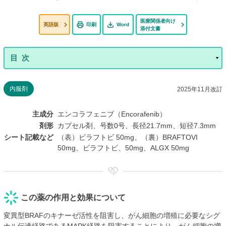
医療関係者向け
英語版
印刷
Word
添付文書
内服剤
2025年11月改訂
主成分
エンコラフェニブ（Encorafenib）
剤形
カプセル剤、号数0号、長径21.7mm、短径7.3mm
シート記載など
（表）ビラフトビ 50mg、（裏）BRAFTOVI
50mg、ビラフトビ、50mg、ALGX 50mg
この薬の作用と効果について
変異型BRAFのキナーゼ活性を阻害し、がん細胞の増殖に必要なシグ