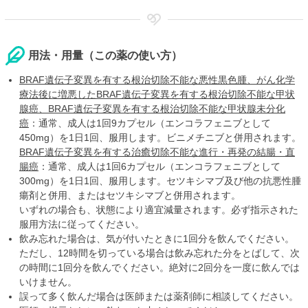
用法・用量（この薬の使い方）
BRAF遺伝子変異を有する根治切除不能な悪性黒色腫、がん化学
療法後に増悪したBRAF遺伝子変異を有する根治切除不能な甲状
腺癌、BRAF遺伝子変異を有する根治切除不能な甲状腺未分化
癌
：通常、成人は1回9カプセル（エンコラフェニブとして
450mg）を1日1回、服用します。ビニメチニブと併用されます。
BRAF遺伝子変異を有する治癒切除不能な進行・再発の結腸・直
腸癌
：通常、成人は1回6カプセル（エンコラフェニブとして
300mg）を1日1回、服用します。セツキシマブ及び他の抗悪性腫
瘍剤と併用、またはセツキシマブと併用されます。
いずれの場合も、状態により適宜減量されます。必ず指示された
服用方法に従ってください。
飲み忘れた場合は、気が付いたときに1回分を飲んでください。
ただし、12時間を切っている場合は飲み忘れた分をとばして、次
の時間に1回分を飲んでください。絶対に2回分を一度に飲んでは
いけません。
誤って多く飲んだ場合は医師または薬剤師に相談してください。