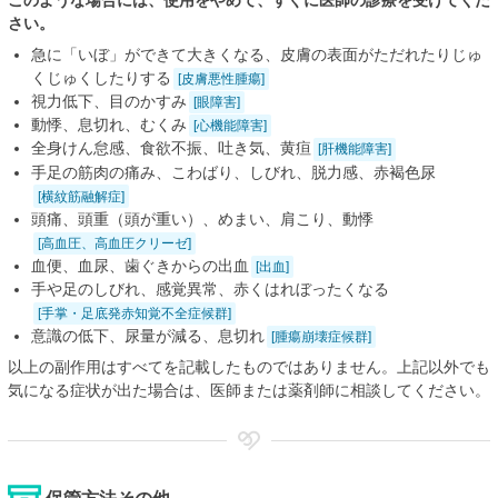
さい。
急に「いぼ」ができて大きくなる、皮膚の表面がただれたりじゅ
くじゅくしたりする
[皮膚悪性腫瘍]
視力低下、目のかすみ
[眼障害]
動悸、息切れ、むくみ
[心機能障害]
全身けん怠感、食欲不振、吐き気、黄疸
[肝機能障害]
手足の筋肉の痛み、こわばり、しびれ、脱力感、赤褐色尿
[横紋筋融解症]
頭痛、頭重（頭が重い）、めまい、肩こり、動悸
[高血圧、高血圧クリーゼ]
血便、血尿、歯ぐきからの出血
[出血]
手や足のしびれ、感覚異常、赤くはれぼったくなる
[手掌・足底発赤知覚不全症候群]
意識の低下、尿量が減る、息切れ
[腫瘍崩壊症候群]
以上の副作用はすべてを記載したものではありません。上記以外でも
気になる症状が出た場合は、医師または薬剤師に相談してください。