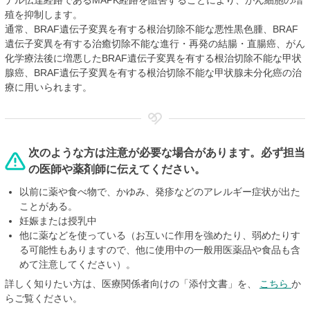
ナル伝達経路であるMAPK経路を阻害することにより、がん細胞の増
殖を抑制します。
通常、BRAF遺伝子変異を有する根治切除不能な悪性黒色腫、BRAF
遺伝子変異を有する治癒切除不能な進行・再発の結腸・直腸癌、がん
化学療法後に増悪したBRAF遺伝子変異を有する根治切除不能な甲状
腺癌、BRAF遺伝子変異を有する根治切除不能な甲状腺未分化癌の治
療に用いられます。
次のような方は注意が必要な場合があります。必ず担当
の医師や薬剤師に伝えてください。
以前に薬や食べ物で、かゆみ、発疹などのアレルギー症状が出た
ことがある。
妊娠または授乳中
他に薬などを使っている（お互いに作用を強めたり、弱めたりす
る可能性もありますので、他に使用中の一般用医薬品や食品も含
めて注意してください）。
詳しく知りたい方は、医療関係者向けの「添付文書」を、
こちら
か
らご覧ください。