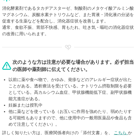
消化酵素剤であるタカヂアスターゼ、制酸剤のメタケイ酸アルミン酸
マグネシウム、炭酸水素ナトリウムなど、また胃液・消化液の分泌を
促進する生薬などを配合し、消化器症状を改善します。
通常、食欲不振、胃部不快感、胃もたれ、吐き気・嘔吐の消化器症状
の改善に用いられます。
次のような方は注意が必要な場合があります。必ず担当
の医師や薬剤師に伝えてください。
以前に薬や食べ物で、かゆみ、発疹などのアレルギー症状が出た
ことがある。透析療法を受けている。ナトリウム摂取制限を必要
としている。高カルシウム血症、甲状腺機能低下症、副甲状腺機
能亢進症がある。
妊娠または授乳中
他に薬などを使っている（お互いに作用を強めたり、弱めたりす
る可能性もありますので、他に使用中の一般用医薬品や食品も含
めて注意してください）。
詳しく知りたい方は、医療関係者向けの「添付文書」を、
こちら
か