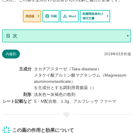
医療関係者向け
英語版
印刷
Word
添付文書
内服剤
2019年03月作成
主成分
タカヂアスターゼ（Taka-diastase）
メタケイ酸アルミン酸マグネシウム（Magnesium
aluminometasilicate）
を主成分とする調剤用胃腸薬（）
剤形
淡灰色〜灰褐色の散剤
シート記載など
S・M配合散、1.3g、アルフレッサ ファーマ
この薬の作用と効果について