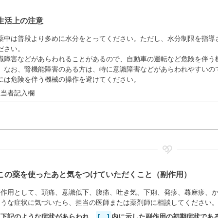
生活上の注意
薬中は普段より多めに水分をとってください。ただし、水分制限を指導
ださい。
識障害などがあらわれることがあるので、自動車の運転など危険を伴う
。なお、腎機能障害のある方は、特に意識障害などがあらわれやすいの
には危険を伴う機械の操作を避けてください。
担当者記入欄
この薬を使ったあと気をつけていただくこと（副作用）
副作用として、頭痛、意識低下、腹痛、吐き気、下痢、発疹、蕁麻疹、
ような症状に気づいたら、担当の医師または薬剤師に相談してください
に下記のような症状があらわれ、
[ ]
内に示した副作用の初期症状であ