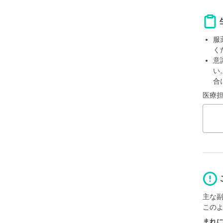
服
く
意
い
合
医療
主な
この
まれ