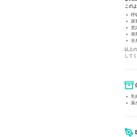
この
呼
尿
意
発
全
以上
して
乳
薬