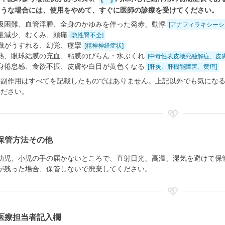
ような場合には、使用をやめて、すぐに医師の診療を受けてください。
吸困難、血管浮腫、全身のかゆみを伴った発赤、動悸
[アナフィラキシー
量減少、むくみ、頭痛
[急性腎不全]
識がうすれる、幻覚、痙攣
[精神神経症状]
熱、眼球結膜の充血、粘膜のびらん・水ぶくれ
[中毒性表皮壊死融解症、皮
身倦怠感、食欲不振、皮膚や白目が黄色くなる
[肝炎、肝機能障害、黄疸]
の副作用はすべてを記載したものではありません。上記以外でも気にな
ください。
保管方法その他
幼児、小児の手の届かないところで、直射日光、高温、湿気を避けて保
が残った場合、保管しないで廃棄してください。
医療担当者記入欄