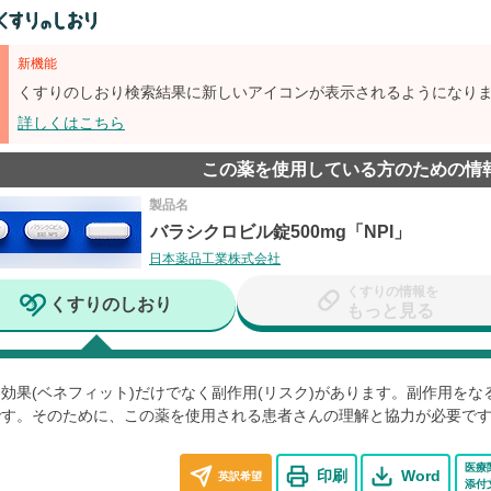
新機能
くすりのしおり検索結果に新しいアイコンが表示されるようになり
詳しくはこちら
この薬を使用している方のための情
製品名
バラシクロビル錠500mg「NPI」
日本薬品工業株式会社
くすりの情報を
くすりのしおり
もっと見る
効果(ベネフィット)だけでなく副作用(リスク)があります。副作用を
です。そのために、この薬を使用される患者さんの理解と協力が必要で
医療
印刷
Word
英訳希望
添付