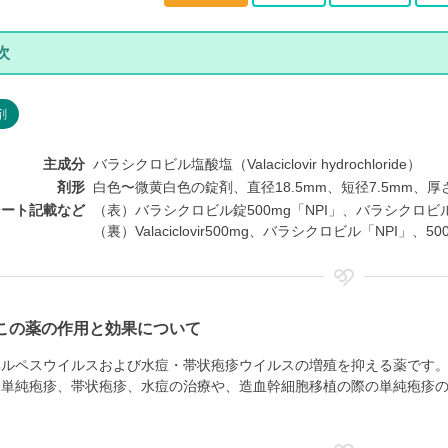
剤
主成分
バラシクロビル塩酸塩（Valaciclovir hydrochloride）
剤形
白色〜微黄白色の錠剤、直径18.5mm、短径7.5mm、厚さ
シート記載など
（表）バラシクロビル錠500mg「NPI」、バラシクロビ
（裏）Valaciclovir500mg、バラシクロビル「NPI」、
この薬の作用と効果について
ヘルペスウイルスおよび水痘・帯状疱疹ウイルスの増殖を抑える薬です
、単純疱疹、帯状疱疹、水痘の治療や、造血幹細胞移植の際の単純疱疹
。