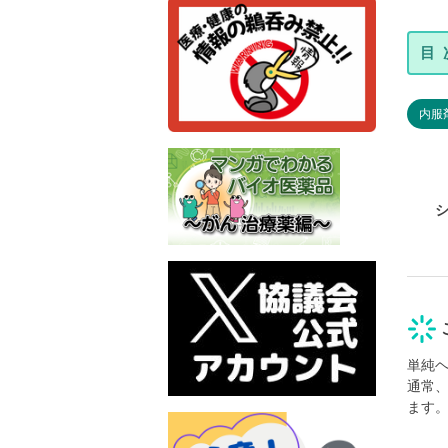
内服
単純
通常
ます