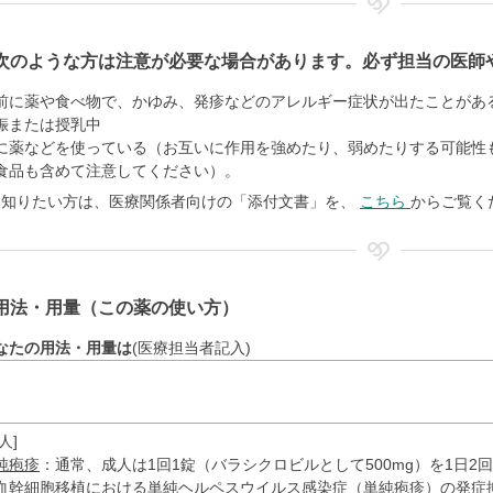
次のような方は注意が必要な場合があります。必ず担当の医師
前に薬や食べ物で、かゆみ、発疹などのアレルギー症状が出たことがあ
娠または授乳中
に薬などを使っている（お互いに作用を強めたり、弱めたりする可能性
食品も含めて注意してください）。
く知りたい方は、医療関係者向けの「添付文書」を、
こちら
からご覧く
用法・用量（この薬の使い方）
なたの用法・用量は
(医療担当者記入)
人]
純疱疹
：通常、成人は1回1錠（バラシクロビルとして500mg）を1日2
血幹細胞移植における単純ヘルペスウイルス感染症（単純疱疹）の発症