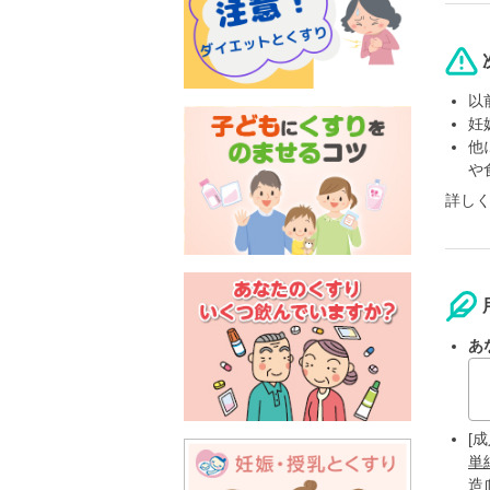
以
妊
他
や
詳し
あ
[成
単
造