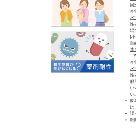
回
帯
水
性
場
[小
単
造
（
帯
水
性
服
い
い
飲
は
誤
医