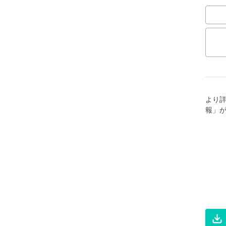
より
報」