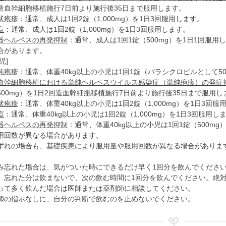
造血幹細胞移植施行7日前より施行後35日まで服用します。
状疱疹
：通常、成人は1回2錠（1,000mg）を1日3回服用します。
痘
：通常、成人は1回2錠（1,000mg）を1日3回服用します。
器ヘルペスの再発抑制
：通常、成人は1回1錠（500mg）を1日1回服
合があります。
児]
純疱疹
：通常、体重40kg以上の小児は1回1錠（バラシクロビルとして50
血幹細胞移植における単純ヘルペスウイルス感染症（単純疱疹）の発症
500mg）を1日2回造血幹細胞移植施行7日前より施行後35日まで服用し
状疱疹
：通常、体重40kg以上の小児は1回2錠（1,000mg）を1日3回服
痘
：通常、体重40kg以上の小児は1回2錠（1,000mg）を1日3回服用し
器ヘルペスの再発抑制
：通常、体重40kg以上の小児は1回1錠（500m
用回数が異なる場合があります。
ずれの場合も、基礎疾患により服用量や服用回数が異なる場合がありま
。
み忘れた場合は、気がついた時にできるだけ早く1回分を飲んでくださ
、忘れた分は飲まないで、次の飲む時間に1回分を飲んでください。絶
って多く飲んだ場合は医師または薬剤師に相談してください。
師の指示なしに、自分の判断で飲むのを止めないでください。