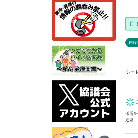
内服
シー
破骨
通常