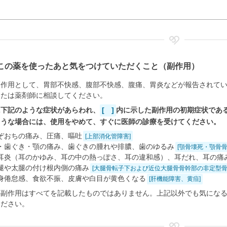
この薬を使ったあと気をつけていただくこと（副作用）
副作用として、胃部不快感、腹部不快感、腹痛、胃炎などが報告されて
または薬剤師に相談してください。
に下記のような症状があらわれ、
[ ]
内に示した副作用の初期症状であ
ような場合には、使用をやめて、すぐに医師の診療を受けてください。
ぞおちの痛み、圧痛、嘔吐
[上部消化管障害]
・歯ぐき・顎の痛み、歯ぐきの腫れや排膿、歯のゆるみ
[顎骨壊死・顎骨骨
耳炎（耳のかゆみ、耳の中の熱っぽさ、耳の違和感）、耳だれ、耳の痛
腿や太腿の付け根内側の痛み
[大腿骨転子下および近位大腿骨骨幹部の非定型骨
身倦怠感、食欲不振、皮膚や白目が黄色くなる
[肝機能障害、黄疸]
の副作用はすべてを記載したものではありません。上記以外でも気にな
ください。