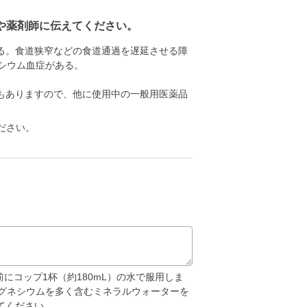
や薬剤師に伝えてください。
る。食道狭窄などの食道通過を遅延させる障
シウム血症がある。
もありますので、他に使用中の一般用医薬品
ださい。
前にコップ1杯（約180mL）の水で服用しま
マグネシウムを多く含むミネラルウォーターを
てください。