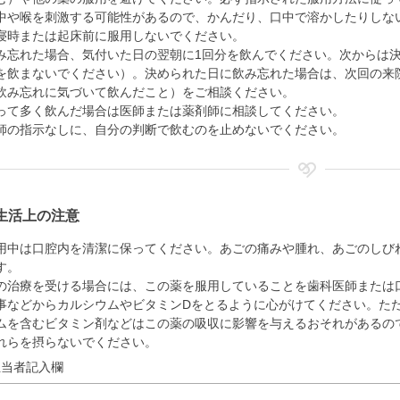
中や喉を刺激する可能性があるので、かんだり、口中で溶かしたりしな
寝時または起床前に服用しないでください。
み忘れた場合、気付いた日の翌朝に1回分を飲んでください。次からは
を飲まないでください）。決められた日に飲み忘れた場合は、次回の来
飲み忘れに気づいて飲んだこと）をご相談ください。
って多く飲んだ場合は医師または薬剤師に相談してください。
師の指示なしに、自分の判断で飲むのを止めないでください。
生活上の注意
用中は口腔内を清潔に保ってください。あごの痛みや腫れ、あごのしび
す。
の治療を受ける場合には、この薬を服用していることを歯科医師または
事などからカルシウムやビタミンDをとるように心がけてください。た
ムを含むビタミン剤などはこの薬の吸収に影響を与えるおそれがあるの
れらを摂らないでください。
担当者記入欄