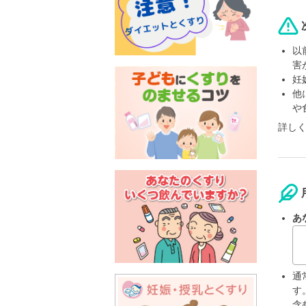
以
害
妊
他
や
詳し
あ
通
す
含