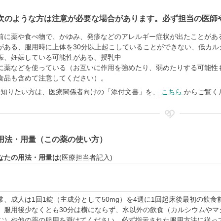
次のような方は注意が必要な場合があります。必ず担当の医師
前に薬や食べ物で、かゆみ、発疹などのアレルギー症状が出たことがあ
がある、服用時に上体を30分以上起こしていることができない、低カル
娠、妊娠している可能性がある、授乳中
に薬などを使っている（お互いに作用を強めたり、弱めたりする可能性
食品も含めて注意してください）。
く知りたい方は、医療関係者向けの「添付文書」を、
こちら
からご覧く
用法・用量（この薬の使い方）
なたの用法・用量は
(医療担当者記入)
常、成人は1回1錠（主成分として50mg）を4週に1回起床後最初の飲食
。服用後少なくとも30分は横にならず、水以外の飲食（カルシウムや
む）や他の薬の服用を避けてください。必ず指示された服用方法に従っ