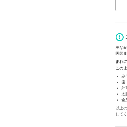
主な
医師
まれ
この
み
歯
外
太
全
以上
して