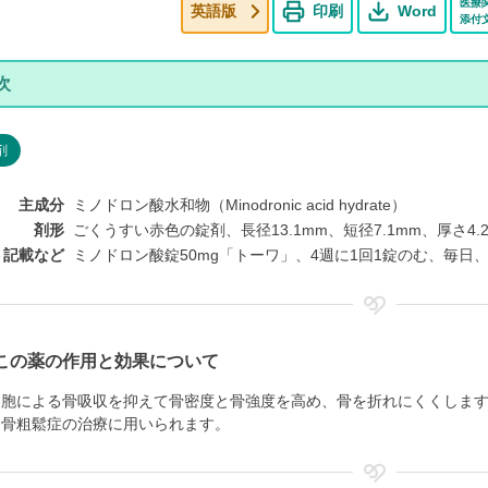
医療
英語版
印刷
Word
添付
剤
主成分
ミノドロン酸水和物（Minodronic acid hydrate）
剤形
ごくうすい赤色の錠剤、長径13.1mm、短径7.1mm、厚さ4.
ト記載など
ミノドロン酸錠50mg「トーワ」、4週に1回1錠のむ、毎
この薬の作用と効果について
細胞による骨吸収を抑えて骨密度と骨強度を高め、骨を折れにくくしま
、骨粗鬆症の治療に用いられます。