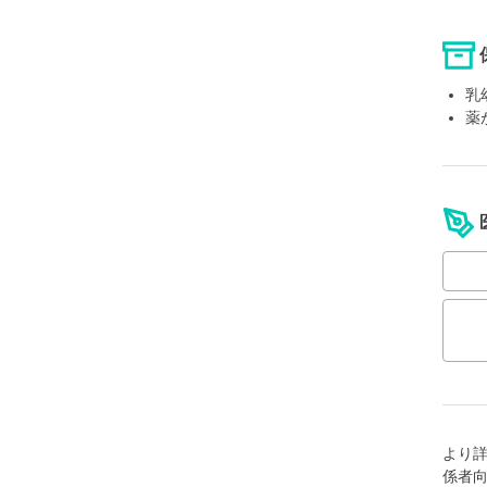
乳
薬
より
係者