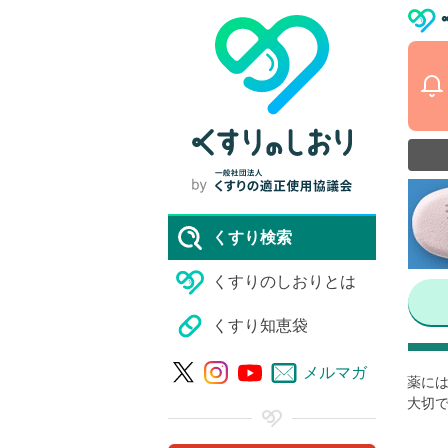
くすり検索
くすりのしおりとは
くすり知恵袋
メルマガ
薬には
大切