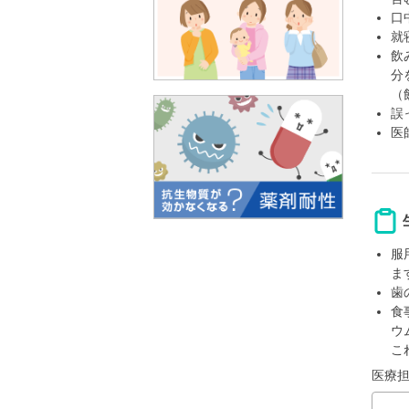
口
就
飲
分
（
誤
医
服
ま
歯
食
ウ
こ
医療