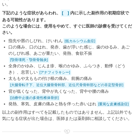
い。
下記のような症状があらわれ、
[ ]
内に示した副作用の初期症状で
ある可能性があります。
このような場合には、使用をやめて、すぐに医師の診療を受けてくだ
さい。
指先や唇のしびれ、けいれん
[低カルシウム血症]
口の痛み、口のはれ、発赤、歯が浮いた感じ、歯のゆるみ、あご
のしびれ感、あごが重たい、発熱、食欲不振
[顎骨壊死・顎骨骨髄炎]
全身のかゆみ、じんま疹、喉のかゆみ、ふらつき、動悸（どう
き）、息苦しい
[アナフィラキシー]
太ももや太ももの付け根の痛み、前腕の痛み
[大腿骨転子下、近位大腿骨骨幹部、近位尺骨骨幹部などの非定型骨折]
背が低くなった、背中が丸くなった、背中や腰の痛み
[治療中止後の多発性椎体骨折]
発熱、寒気、皮膚の痛みと熱を伴った赤いはれ
[重篤な皮膚感染症]
以上の副作用はすべてを記載したものではありません。上記以外でも
気になる症状が出た場合は、医師または薬剤師に相談してください。