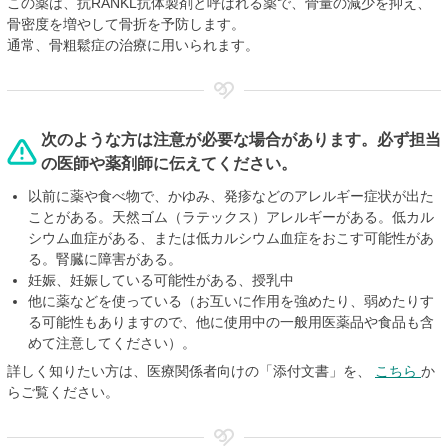
この薬は、抗RANKL抗体製剤と呼ばれる薬で、骨量の減少を抑え、
骨密度を増やして骨折を予防します。
通常、骨粗鬆症の治療に用いられます。
次のような方は注意が必要な場合があります。必ず担当
の医師や薬剤師に伝えてください。
以前に薬や食べ物で、かゆみ、発疹などのアレルギー症状が出た
ことがある。天然ゴム（ラテックス）アレルギーがある。低カル
シウム血症がある、または低カルシウム血症をおこす可能性があ
る。腎臓に障害がある。
妊娠、妊娠している可能性がある、授乳中
他に薬などを使っている（お互いに作用を強めたり、弱めたりす
る可能性もありますので、他に使用中の一般用医薬品や食品も含
めて注意してください）。
詳しく知りたい方は、医療関係者向けの「添付文書」を、
こちら
か
らご覧ください。