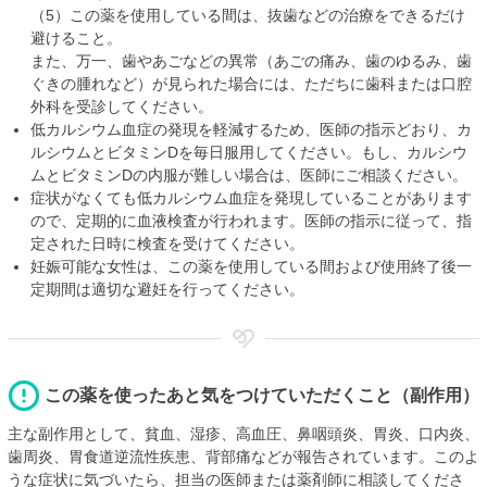
（5）この薬を使用している間は、抜歯などの治療をできるだけ
避けること。
また、万一、歯やあごなどの異常（あごの痛み、歯のゆるみ、歯
ぐきの腫れなど）が見られた場合には、ただちに歯科または口腔
外科を受診してください。
低カルシウム血症の発現を軽減するため、医師の指示どおり、カ
ルシウムとビタミンDを毎日服用してください。もし、カルシウ
ムとビタミンDの内服が難しい場合は、医師にご相談ください。
症状がなくても低カルシウム血症を発現していることがあります
ので、定期的に血液検査が行われます。医師の指示に従って、指
定された日時に検査を受けてください。
妊娠可能な女性は、この薬を使用している間および使用終了後一
定期間は適切な避妊を行ってください。
この薬を使ったあと気をつけていただくこと（副作用）
主な副作用として、貧血、湿疹、高血圧、鼻咽頭炎、胃炎、口内炎、
歯周炎、胃食道逆流性疾患、背部痛などが報告されています。このよ
うな症状に気づいたら、担当の医師または薬剤師に相談してくださ