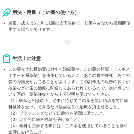
用法・用量（この薬の使い方）
通常、成人は6ヵ月に1回の皮下注射で、効果をみながら長期間使
用する場合があります。
生活上の注意
この薬を含む骨病変に対する治療薬や、この薬の類薬（ビスホス
ホネート系薬剤）を使用している人に、あごの骨の壊死、あごの
骨の骨髄炎がおこることがあります。この副作用の報告の多くが
抜歯などの歯の治療に関連してあらわれているので、次の点につ
いて医師、薬剤師などから十分説明を受けてください。
（1）医師と相談の上、必要に応じてこの薬を使い始める前に歯
科検診を受け、できるだけ抜歯などの治療を済ませること。
（2）ブラッシングなどで口腔内を清潔に保つこと。
（3）定期的に歯科検診を受けること。
（4）歯科を受診する際には、この薬を使用していることを歯科
医師に告げること。