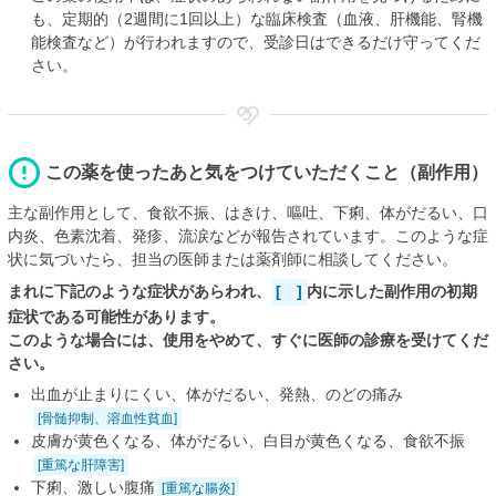
も、定期的（2週間に1回以上）な臨床検査（血液、肝機能、腎機
能検査など）が行われますので、受診日はできるだけ守ってくだ
さい。
この薬を使ったあと気をつけていただくこと（副作用）
主な副作用として、食欲不振、はきけ、嘔吐、下痢、体がだるい、口
内炎、色素沈着、発疹、流涙などが報告されています。このような症
状に気づいたら、担当の医師または薬剤師に相談してください。
まれに下記のような症状があらわれ、
[ ]
内に示した副作用の初期
症状である可能性があります。
このような場合には、使用をやめて、すぐに医師の診療を受けてくだ
さい。
出血が止まりにくい、体がだるい、発熱、のどの痛み
[骨髄抑制、溶血性貧血]
皮膚が黄色くなる、体がだるい、白目が黄色くなる、食欲不振
[重篤な肝障害]
下痢、激しい腹痛
[重篤な腸炎]