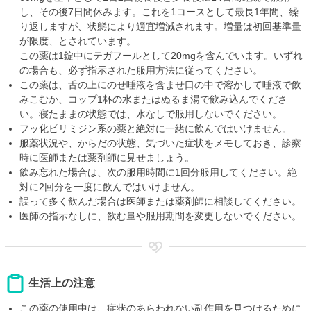
し、その後7日間休みます。これを1コースとして最長1年間、繰
り返しますが、状態により適宜増減されます。増量は初回基準量
が限度、とされています。
この薬は1錠中にテガフールとして20mgを含んでいます。いずれ
の場合も、必ず指示された服用方法に従ってください。
この薬は、舌の上にのせ唾液を含ませ口の中で溶かして唾液で飲
みこむか、コップ1杯の水またはぬるま湯で飲み込んでくださ
い。寝たままの状態では、水なしで服用しないでください。
フッ化ピリミジン系の薬と絶対に一緒に飲んではいけません。
服薬状況や、からだの状態、気づいた症状をメモしておき、診察
時に医師または薬剤師に見せましょう。
飲み忘れた場合は、次の服用時間に1回分服用してください。絶
対に2回分を一度に飲んではいけません。
誤って多く飲んだ場合は医師または薬剤師に相談してください。
医師の指示なしに、飲む量や服用期間を変更しないでください。
生活上の注意
この薬の使用中は、症状のあらわれない副作用を見つけるために