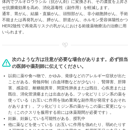
体内でフルオロウラシル（抗がん剤）に変換され、その濃度を上昇さ
せ抗腫瘍効果を高め、消化器毒性（副作用）を軽減します。
通常、胃がん、結腸・直腸がん、頭頸部がん、非小細胞肺がん、手術
不能または再発乳がん、膵がん、胆道がん、ホルモン受容体陽性かつ
HER2陰性で再発高リスクの乳がんにおける術後薬物療法の治療に用
いられます。
次のような方は注意が必要な場合があります。必ず担当
の医師や薬剤師に伝えてください。
以前に薬や食べ物で、かゆみ、発疹などのアレルギー症状が出た
ことがある。骨髄抑制（白血球数などが少ない）、腎障害、肝障
害、感染症、耐糖能異常、間質性肺炎または既往、心疾患または
既往、消化管潰瘍または出血がある。フッ化ピリミジン系の薬を
使っている（お互いに作用を強め重篤な副作用が発現するおそれ
があります）。フッ化ピリミジン系の薬からこの薬に変更になっ
た（このクスリを服用する前には休薬期間が必要です）。
妊娠、妊娠している可能性がある、授乳中
他に薬などを使っている（お互いに作用を強めたり、弱めたりす