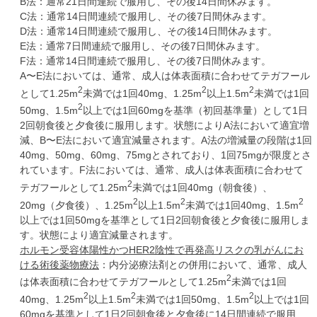
B法：通常21日間連続で服用し、その後14日間休みます。
C法：通常14日間連続で服用し、その後7日間休みます。
D法：通常14日間連続で服用し、その後14日間休みます。
E法：通常7日間連続で服用し、その後7日間休みます。
F法：通常14日間連続で服用し、その後7日間休みます。
A〜E法においては、通常、成人は体表面積に合わせてテガフール
2
2
2
として1.25m
未満では1回40mg、1.25m
以上1.5m
未満では1回
2
50mg、1.5m
以上では1回60mgを基準（初回基準量）として1日
2回朝食後と夕食後に服用します。状態によりA法において適宜増
減、B〜E法において適宜減量されます。A法の増減量の段階は1回
40mg、50mg、60mg、75mgとされており、1回75mgが限度とさ
れています。F法においては、通常、成人は体表面積に合わせて
2
テガフールとして1.25m
未満では1回40mg（朝食後）、
2
2
2
20mg（夕食後）、1.25m
以上1.5m
未満では1回40mg、1.5m
以上では1回50mgを基準として1日2回朝食後と夕食後に服用しま
す。状態により適宜減量されます。
ホルモン受容体陽性かつHER2陰性で再発高リスクの乳がんにお
ける術後薬物療法
：内分泌療法剤との併用において、通常、成人
2
は体表面積に合わせてテガフールとして1.25m
未満では1回
2
2
2
40mg、1.25m
以上1.5m
未満では1回50mg、1.5m
以上では1回
60mgを基準として1日2回朝食後と夕食後に14日間連続で服用