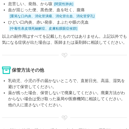
息苦しい、発熱、から咳
[間質性肺炎]
血が混じった便、黒色便、血を吐く、腹痛
[重篤な口内炎、消化管潰瘍、消化管出血、消化管穿孔]
ひどい口内炎、赤い発疹、まぶたや眼の充血
[中毒性表皮壊死融解症、皮膚粘膜眼症候群]
以上の副作用はすべてを記載したものではありません。上記以外でも
気になる症状が出た場合は、医師または薬剤師に相談してください。
保管方法その他
乳幼児、小児の手の届かないところで、直射日光、高温、湿気を
避けて保管してください。
薬が残った場合、保管しないで廃棄してください。廃棄方法がわ
からない場合は受け取った薬局や医療機関に相談してください。
他の人に渡さないでください。