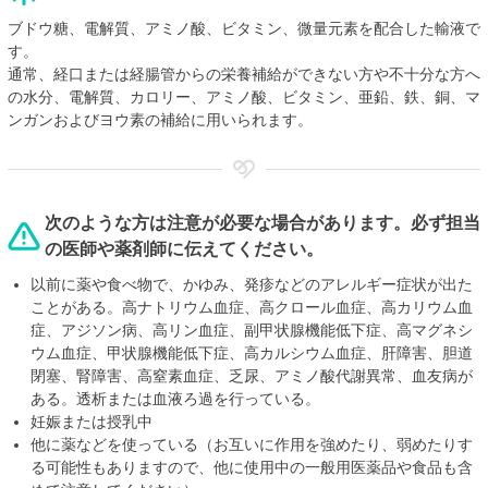
ブドウ糖、電解質、アミノ酸、ビタミン、微量元素を配合した輸液で
す。
通常、経口または経腸管からの栄養補給ができない方や不十分な方へ
の水分、電解質、カロリー、アミノ酸、ビタミン、亜鉛、鉄、銅、マ
ンガンおよびヨウ素の補給に用いられます。
次のような方は注意が必要な場合があります。必ず担当
の医師や薬剤師に伝えてください。
以前に薬や食べ物で、かゆみ、発疹などのアレルギー症状が出た
ことがある。高ナトリウム血症、高クロール血症、高カリウム血
症、アジソン病、高リン血症、副甲状腺機能低下症、高マグネシ
ウム血症、甲状腺機能低下症、高カルシウム血症、肝障害、胆道
閉塞、腎障害、高窒素血症、乏尿、アミノ酸代謝異常、血友病が
ある。透析または血液ろ過を行っている。
妊娠または授乳中
他に薬などを使っている（お互いに作用を強めたり、弱めたりす
る可能性もありますので、他に使用中の一般用医薬品や食品も含