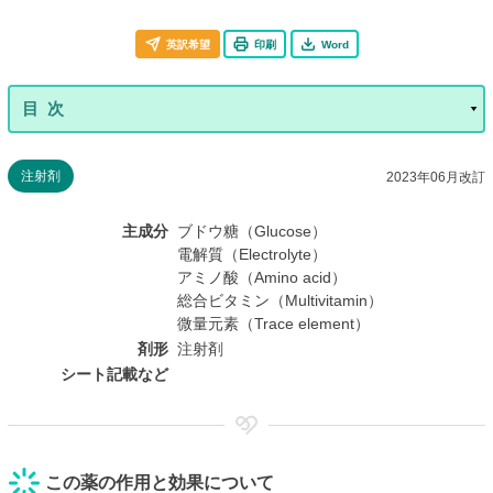
英訳希望
印刷
Word
注射剤
2023年06月改訂
主成分
ブドウ糖（Glucose）
電解質（Electrolyte）
アミノ酸（Amino acid）
総合ビタミン（Multivitamin）
微量元素（Trace element）
剤形
注射剤
シート記載など
この薬の作用と効果について