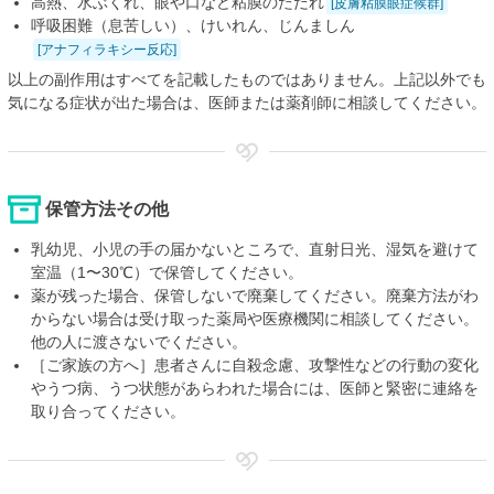
高熱、水ぶくれ、眼や口など粘膜のただれ
[皮膚粘膜眼症候群]
呼吸困難（息苦しい）、けいれん、じんましん
[アナフィラキシー反応]
以上の副作用はすべてを記載したものではありません。上記以外でも
気になる症状が出た場合は、医師または薬剤師に相談してください。
保管方法その他
乳幼児、小児の手の届かないところで、直射日光、湿気を避けて
室温（1〜30℃）で保管してください。
薬が残った場合、保管しないで廃棄してください。廃棄方法がわ
からない場合は受け取った薬局や医療機関に相談してください。
他の人に渡さないでください。
［ご家族の方へ］患者さんに自殺念慮、攻撃性などの行動の変化
やうつ病、うつ状態があらわれた場合には、医師と緊密に連絡を
取り合ってください。