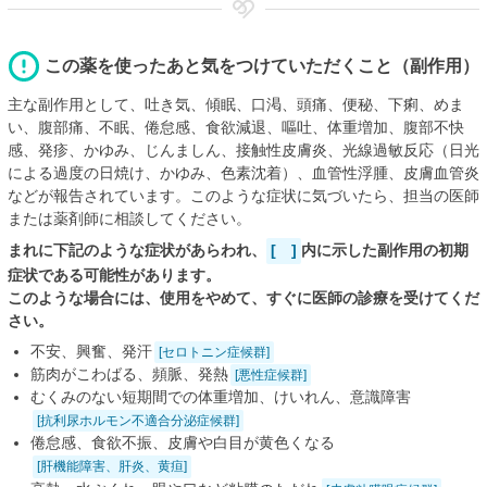
この薬を使ったあと気をつけていただくこと（副作用）
主な副作用として、吐き気、傾眠、口渇、頭痛、便秘、下痢、めま
い、腹部痛、不眠、倦怠感、食欲減退、嘔吐、体重増加、腹部不快
感、発疹、かゆみ、じんましん、接触性皮膚炎、光線過敏反応（日光
による過度の日焼け、かゆみ、色素沈着）、血管性浮腫、皮膚血管炎
などが報告されています。このような症状に気づいたら、担当の医師
または薬剤師に相談してください。
まれに下記のような症状があらわれ、
[ ]
内に示した副作用の初期
症状である可能性があります。
このような場合には、使用をやめて、すぐに医師の診療を受けてくだ
さい。
不安、興奮、発汗
[セロトニン症候群]
筋肉がこわばる、頻脈、発熱
[悪性症候群]
むくみのない短期間での体重増加、けいれん、意識障害
[抗利尿ホルモン不適合分泌症候群]
倦怠感、食欲不振、皮膚や白目が黄色くなる
[肝機能障害、肝炎、黄疸]