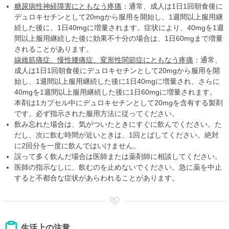
糖尿病性神経障害にともなう疼痛
：通常、成人は1日1回朝食後に
デュロキセチンとして20mgから服用を開始し、1週間以上服用継
続した後に、1日40mgに増量されます。症状により、40mgを1週
間以上服用継続した後に効果不十分の場合は、1日60mgまで増量
されることがあります。
線維筋痛症、慢性腰痛症、変形性関節症にともなう疼痛
：通常、
成人は1日1回朝食後にデュロキセチンとして20mgから服用を開
始し、1週間以上服用継続した後に1日40mgに増量され、さらに
40mgを1週間以上服用継続した後に1日60mgに増量されます。
本剤は1カプセル中にデュロキセチンとして20mgを含有する製剤
です。必ず指示された服用方法に従ってください。
飲み忘れた場合は、気がついたときにすぐに飲んでください。た
だし、次に飲む時間が近いときは、1回とばしてください。絶対
に2回分を一度に飲んではいけません。
誤って多く飲んだ場合は医師または薬剤師に相談してください。
医師の指示なしに、飲むのを止めないでください。急に薬を中止
すると不都合な症状があらわれることがあります。
生活上の注意