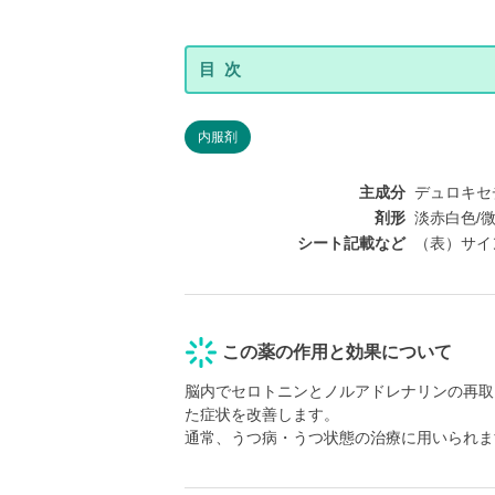
内服剤
主成分
デュロキセチン塩
剤形
淡赤白色/
シート記載など
（表）サイン
この薬の作用と効果について
脳内でセロトニンとノルアドレナリンの再取
た症状を改善します。
通常、うつ病・うつ状態の治療に用いられま