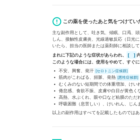
この薬を使ったあと気をつけてい
主な副作用として、吐き気、傾眠、口渇、頭
しん、接触性皮膚炎、光線過敏反応（日光に
いたら、担当の医師または薬剤師に相談して
まれに下記のような症状があらわれ、
[ ]
このような場合には、使用をやめて、すぐに
不安、興奮、発汗
[セロトニン症候群]
筋肉がこわばる、頻脈、発熱
[悪性症候群]
むくみのない短期間での体重増加、けい
倦怠感、食欲不振、皮膚や白目が黄色く
高熱、水ぶくれ、眼や口など粘膜のただ
呼吸困難（息苦しい）、けいれん、じん
以上の副作用はすべてを記載したものではあ