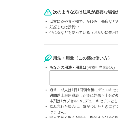
次のような方は注意が必要な場合
以前に薬や食べ物で、かゆみ、発疹など
妊娠または授乳中
他に薬などを使っている（お互いに作用
用法・用量（この薬の使い方）
あなたの用法・用量は
(医療担当者記入)
通常、成人は1日1回朝食後にデュロキセチ
週間以上服用継続した後に効果不十分の場
本剤は1カプセル中にデュロキセチンとし
飲み忘れた場合は、気がついたときにす
けません。
誤って多く飲んだ場合は医師または薬剤