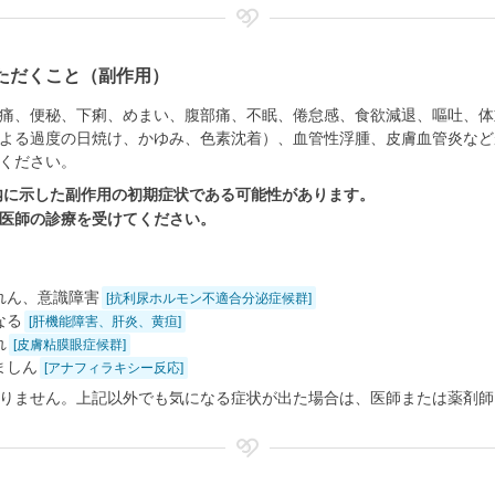
ただくこと（副作用）
痛、便秘、下痢、めまい、腹部痛、不眠、倦怠感、食欲減退、嘔吐、体
よる過度の日焼け、かゆみ、色素沈着）、血管性浮腫、皮膚血管炎など
ください。
内に示した副作用の初期症状である可能性があります。
医師の診療を受けてください。
れん、意識障害
[抗利尿ホルモン不適合分泌症候群]
なる
[肝機能障害、肝炎、黄疸]
れ
[皮膚粘膜眼症候群]
ましん
[アナフィラキシー反応]
りません。上記以外でも気になる症状が出た場合は、医師または薬剤師