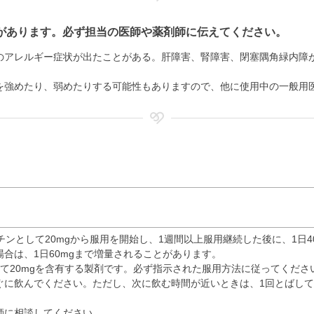
があります。必ず担当の医師や薬剤師に伝えてください。
のアレルギー症状が出たことがある。肝障害、腎障害、閉塞隅角緑内障
を強めたり、弱めたりする可能性もありますので、他に使用中の一般用
ンとして20mgから服用を開始し、1週間以上服用継続した後に、1日40
合は、1日60mgまで増量されることがあります。
て20mgを含有する製剤です。必ず指示された服用方法に従ってくださ
ぐに飲んでください。ただし、次に飲む時間が近いときは、1回とばして
師に相談してください。