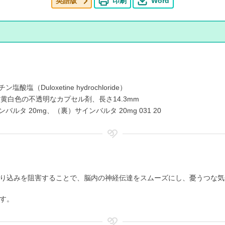
英語版
印刷
Word
酸塩（Duloxetine hydrochloride）
微黄白色の不透明なカプセル剤、長さ14.3mm
バルタ 20mg、（裏）サインバルタ 20mg 031 20
り込みを阻害することで、脳内の神経伝達をスムーズにし、憂うつな気
す。