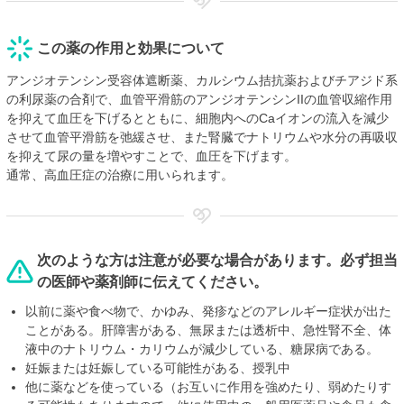
この薬の作用と効果について
アンジオテンシン受容体遮断薬、カルシウム拮抗薬およびチアジド系
の利尿薬の合剤で、血管平滑筋のアンジオテンシンIIの血管収縮作用
を抑えて血圧を下げるとともに、細胞内へのCaイオンの流入を減少
させて血管平滑筋を弛緩させ、また腎臓でナトリウムや水分の再吸収
を抑えて尿の量を増やすことで、血圧を下げます。
通常、高血圧症の治療に用いられます。
次のような方は注意が必要な場合があります。必ず担当
の医師や薬剤師に伝えてください。
以前に薬や食べ物で、かゆみ、発疹などのアレルギー症状が出た
ことがある。肝障害がある、無尿または透析中、急性腎不全、体
液中のナトリウム・カリウムが減少している、糖尿病である。
妊娠または妊娠している可能性がある、授乳中
他に薬などを使っている（お互いに作用を強めたり、弱めたりす