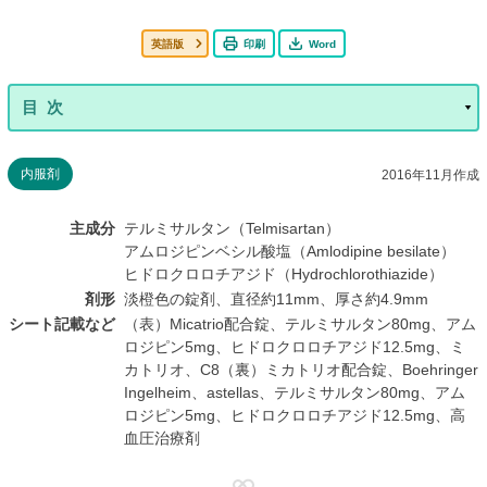
英語版
印刷
Word
内服剤
2016年11月作成
主成分
テルミサルタン（Telmisartan）
アムロジピンベシル酸塩（Amlodipine besilate）
ヒドロクロロチアジド（Hydrochlorothiazide）
剤形
淡橙色の錠剤、直径約11mm、厚さ約4.9mm
シート記載など
（表）Micatrio配合錠、テルミサルタン80mg、アム
ロジピン5mg、ヒドロクロロチアジド12.5mg、ミ
カトリオ、C8（裏）ミカトリオ配合錠、Boehringer
Ingelheim、astellas、テルミサルタン80mg、アム
ロジピン5mg、ヒドロクロロチアジド12.5mg、高
血圧治療剤