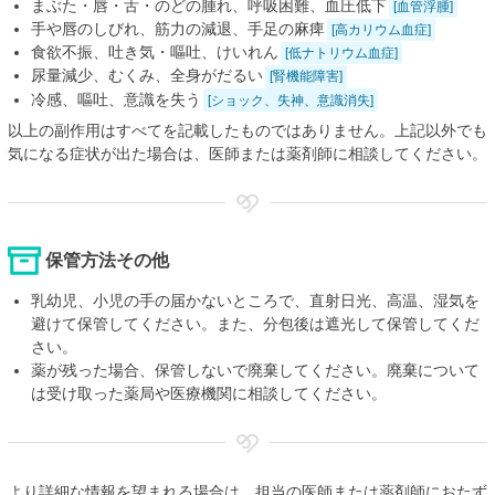
まぶた・唇・舌・のどの腫れ、呼吸困難、血圧低下
[血管浮腫]
手や唇のしびれ、筋力の減退、手足の麻痺
[高カリウム血症]
食欲不振、吐き気・嘔吐、けいれん
[低ナトリウム血症]
尿量減少、むくみ、全身がだるい
[腎機能障害]
冷感、嘔吐、意識を失う
[ショック、失神、意識消失]
以上の副作用はすべてを記載したものではありません。上記以外でも
気になる症状が出た場合は、医師または薬剤師に相談してください。
保管方法その他
乳幼児、小児の手の届かないところで、直射日光、高温、湿気を
避けて保管してください。また、分包後は遮光して保管してくだ
さい。
薬が残った場合、保管しないで廃棄してください。廃棄について
は受け取った薬局や医療機関に相談してください。
より詳細な情報を望まれる場合は、担当の医師または薬剤師におたず