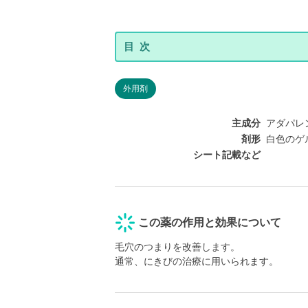
外用剤
主成分
アダパレン
剤形
白色のゲ
シート記載など
この薬の作用と効果について
毛穴のつまりを改善します。
通常、にきびの治療に用いられます。