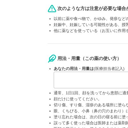
次のような方は注意が必要な場合
以前に薬や食べ物で、かゆみ、発疹など
妊娠中、妊娠している可能性がある、授
他に薬などを使っている（お互いに作用
用法・用量（この薬の使い方）
あなたの用法・用量は
(医療担当者記入)
通常、1日1回、顔を洗ってから患部に
顔だけに使ってください。
切り傷、すり傷、湿疹のある場所に塗ら
眼、くちびる、小鼻（鼻の穴のまわり）
塗り忘れた場合は、次の日の寝る前に塗
誤って多く使った場合は医師または薬剤