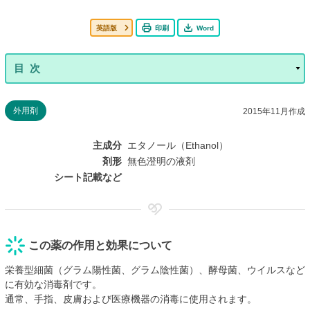
英語版
印刷
Word
外用剤
2015年11月作成
主成分
エタノール（Ethanol）
剤形
無色澄明の液剤
シート記載など
この薬の作用と効果について
栄養型細菌（グラム陽性菌、グラム陰性菌）、酵母菌、ウイルスなど
に有効な消毒剤です。
通常、手指、皮膚および医療機器の消毒に使用されます。