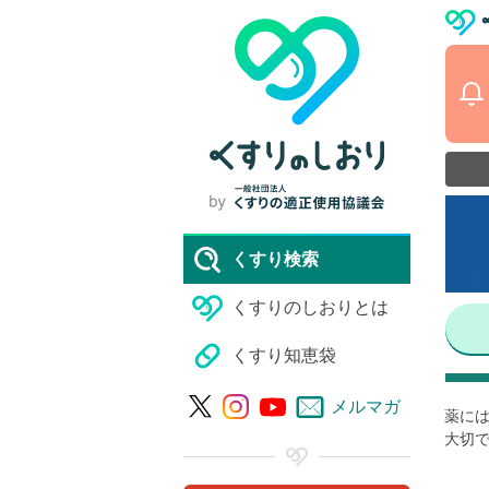
くすり検索
くすりのしおりとは
くすり知恵袋
メルマガ
薬には
大切