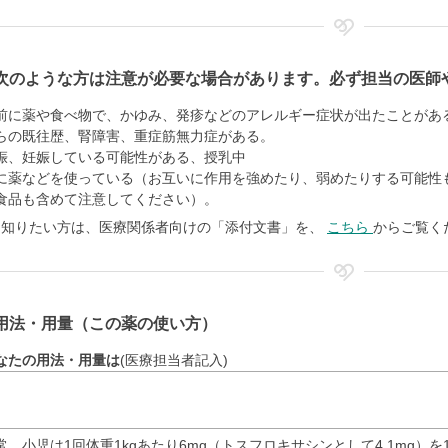
次のような方は注意が必要な場合があります。必ず担当の医師
前に薬や食べ物で、かゆみ、発疹などのアレルギー症状が出たことがあ
らの既往歴、腎障害、重症筋無力症がある。
娠、妊娠している可能性がある、授乳中
に薬などを使っている（お互いに作用を強めたり、弱めたりする可能性
食品も含めて注意してください）。
く知りたい方は、医療関係者向けの「添付文書」を、
こちら
からご覧く
用法・用量（この薬の使い方）
なたの用法・用量は
(医療担当者記入)
常、小児は1回体重1kgあたり6mg（トスフロキサシンとして4.1mg）を