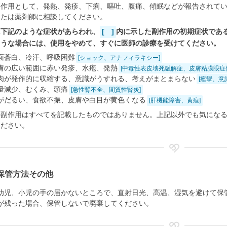
副作用として、発熱、発疹、下痢、嘔吐、腹痛、傾眠などが報告されて
または薬剤師に相談してください。
に下記のような症状があらわれ、
[ ]
内に示した副作用の初期症状であ
ような場合には、使用をやめて、すぐに医師の診療を受けてください。
面蒼白、冷汗、呼吸困難
[ショック、アナフィラキシー]
膚の広い範囲に赤い発疹、水疱、発熱
[中毒性表皮壊死融解症、皮膚粘膜眼症
肉が発作的に収縮する、意識がうすれる、考えがまとまらない
[痙攣、意
量減少、むくみ、頭痛
[急性腎不全、間質性腎炎]
がだるい、食欲不振、皮膚や白目が黄色くなる
[肝機能障害、黄疸]
の副作用はすべてを記載したものではありません。上記以外でも気にな
ください。
保管方法その他
幼児、小児の手の届かないところで、直射日光、高温、湿気を避けて保
が残った場合、保管しないで廃棄してください。