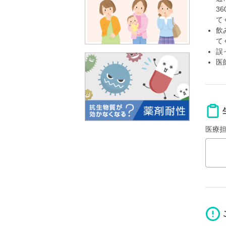
3
て
飲
て
誤
医
医療