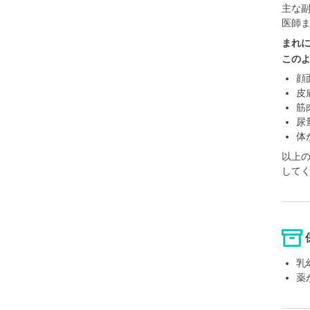
主な
医師
まれ
この
顔
皮
筋
尿
体
以上
して
乳
薬