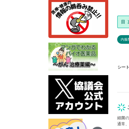
内服
シー
細菌
通常