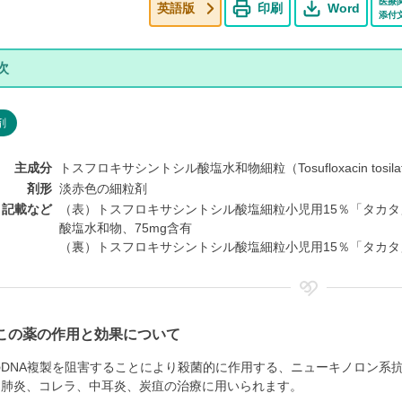
医療
英語版
印刷
Word
添付
剤
主成分
トスフロキサシントシル酸塩水和物細粒（Tosufloxacin tosilate
剤形
淡赤色の細粒剤
ト記載など
（表）トスフロキサシントシル酸塩細粒小児用15％「タカタ」
酸塩水和物、75mg含有
（裏）トスフロキサシントシル酸塩細粒小児用15％「タカタ
この薬の作用と効果について
のDNA複製を阻害することにより殺菌的に作用する、ニューキノロン系
、肺炎、コレラ、中耳炎、炭疽の治療に用いられます。