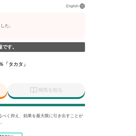
English
ました。
報です。
％「タカタ」
病気を知る
なるべく抑え、効果を最大限に引き出すことが
す。