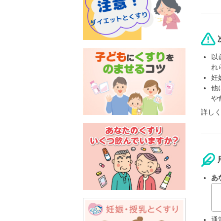
以
れ
妊
他
や
詳し
あ
通