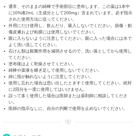
通常、そのままの綿棒で手術部位に塗布します。この薬は1本中
に10%液2mL（主成分として200mg）含まれています。必ず指示
された使用方法に従ってください。
外用にだけ使用し、飲んだり、吸入しないでください。損傷・創
傷皮膚および粘膜には使用しないでください。
眼に入らないように注意してください。眼に入った場合には水で
よく洗い流してください。
石けん類は殺菌作用を減弱させるので、洗い落としてから使用し
てください。
塗布後はよく乾燥させてください。
綿棒や薬液を継ぎ足して使用しないでください。
綿に指が触れないように注意してください。
使用し忘れた場合は思い出したときすぐ使用してください。絶対
に2回分を一度に使用してはいけません。
誤って多く使用した場合は医師または薬剤師に相談してくださ
い。
医師の指示なしに、自分の判断で使用を止めないでください。