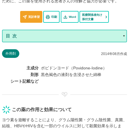
ために、この薬を使用される患者さんの理解と協力が必要です。
医療関係者向け
英訳希望
印刷
Word
添付文書
外用剤
2014年08月作成
主成分
ポビドンヨード（Povidone-Iodine）
剤形
黒色褐色の液剤を含浸させた綿棒
シート記載など
この薬の作用と効果について
ヨウ素を遊離することにより、グラム陽性菌・グラム陰性菌、真菌、
結核、HBVやHIVを含む一部のウイルスに対して殺菌効果を示しま