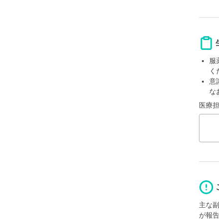
服
く
意
な
医療
主な
が報