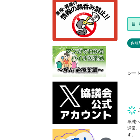
内服
シー
単純
通常
す。