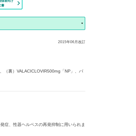
関係者向け
文書
2015年06月改訂
裏）VALACICLOVIR500mg「NP」、バ
。
の発症、性器ヘルペスの再発抑制に用いられま