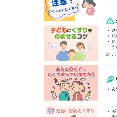
以
妊
他
や
詳し
あ
[成
単