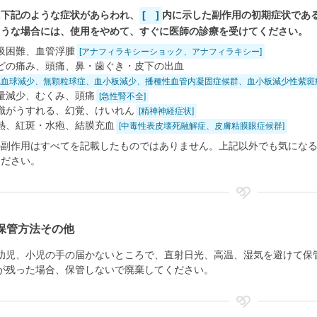
に下記のような症状があらわれ、
[ ]
内に示した副作用の初期症状であ
ような場合には、使用をやめて、すぐに医師の診療を受けてください。
吸困難、血管浮腫
[アナフィラキシーショック、アナフィラキシー]
どの痛み、頭痛、鼻・歯ぐき・皮下の出血
汎血球減少、無顆粒球症、血小板減少、播種性血管内凝固症候群、血小板減少性紫斑
量減少、むくみ、頭痛
[急性腎不全]
識がうすれる、幻覚、けいれん
[精神神経症状]
熱、紅斑・水疱、結膜充血
[中毒性表皮壊死融解症、皮膚粘膜眼症候群]
の副作用はすべてを記載したものではありません。上記以外でも気にな
ください。
保管方法その他
幼児、小児の手の届かないところで、直射日光、高温、湿気を避けて保
が残った場合、保管しないで廃棄してください。