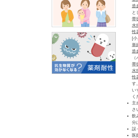
造
と
帯
水
性
[小
単
造
（
帯
水
性
す
い
く
主
さ
飲
分
誤
医