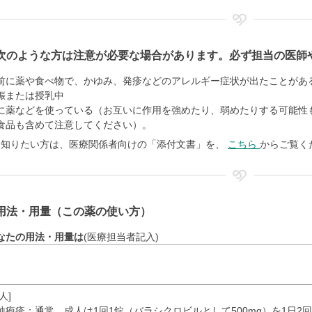
次のような方は注意が必要な場合があります。必ず担当の医師
前に薬や食べ物で、かゆみ、発疹などのアレルギー症状が出たことがあ
娠または授乳中
に薬などを使っている（お互いに作用を強めたり、弱めたりする可能性
食品も含めて注意してください）。
く知りたい方は、医療関係者向けの「添付文書」を、
こちら
からご覧く
用法・用量（この薬の使い方）
なたの用法・用量は
(医療担当者記入)
人]
純疱疹
：通常、成人は1回1錠（バラシクロビルとして500mg）を1日2