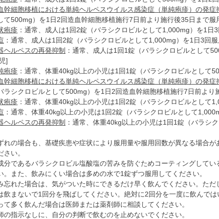
血幹細胞移植における単純ヘルペスウイルス感染症（単純疱疹）の発症
して500mg）を1日2回造血幹細胞移植施行7日前より施行後35日まで
状疱疹
：通常、成人は1回2錠（バラシクロビルとして1,000mg）を1日
痘
：通常、成人は1回2錠（バラシクロビルとして1,000mg）を1日3回
器ヘルペスの再発抑制
：通常、成人は1回1錠（バラシクロビルとして50
児]
純疱疹
：通常、体重40kg以上の小児は1回1錠（バラシクロビルとして50
血幹細胞移植における単純ヘルペスウイルス感染症（単純疱疹）の発症
バラシクロビルとして500mg）を1日2回造血幹細胞移植施行7日前より
状疱疹
：通常、体重40kg以上の小児は1回2錠（バラシクロビルとして1,
痘
：通常、体重40kg以上の小児は1回2錠（バラシクロビルとして1,000
器ヘルペスの再発抑制
：通常、体重40kg以上の小児は1回1錠（バラシク
。
ずれの場合も、基礎疾患や症状により服用量や服用回数が異なる場合が
ださい。
成分であるバラシクロビル塩酸塩の苦みを防ぐためコーティングしてい
い。また、飲みにくい場合は多めの水で1錠ずつ服用してください。
み忘れた場合は、気がついた時にできるだけ早く飲んでください。ただ
は飲まないで1回分を飛ばしてください。絶対に2回分を一度に飲んでは
って多く飲んだ場合は医師または薬剤師に相談してください。
師の指示なしに、自分の判断で飲むのを止めないでください。