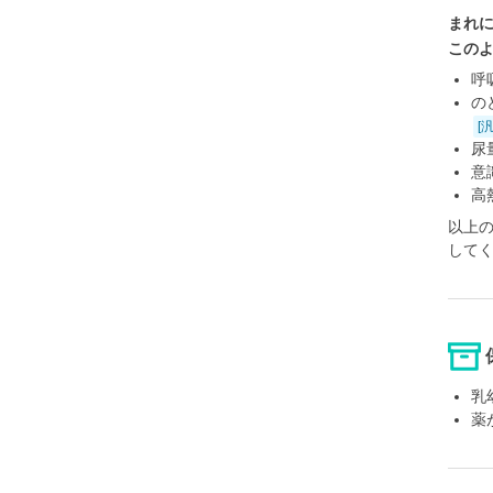
まれ
この
呼
の
[
尿
意
高
以上
して
乳
薬