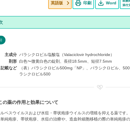
医療
英語版
印刷
Word
添付
剤
主成分
バラシクロビル塩酸塩（Valaciclovir hydrochloride）
剤形
白色〜微黄白色の錠剤、長径18.5mm、短径7.5mm
ト記載など
（表）バラシクロビル500mg「NP」、バラシクロビル、500、（
ラシクロビル500
この薬の作用と効果について
ヘルペスウイルスおよび水痘・帯状疱疹ウイルスの増殖を抑える薬です
、単純疱疹、帯状疱疹、水痘の治療や、造血幹細胞移植の際の単純疱疹