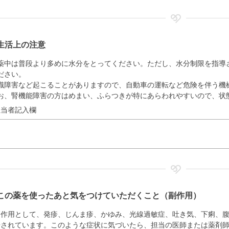
生活上の注意
薬中は普段より多めに水分をとってください。ただし、水分制限を指導
ださい。
識障害など起こることがありますので、自動車の運転など危険を伴う機
お、腎機能障害の方はめまい、ふらつきが特にあらわれやすいので、状
担当者記入欄
この薬を使ったあと気をつけていただくこと（副作用）
副作用として、発疹、じんま疹、かゆみ、光線過敏症、吐き気、下痢、
告されています。このような症状に気づいたら、担当の医師または薬剤