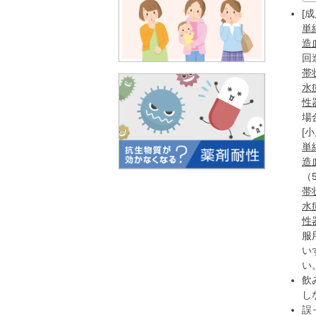
[成
単
造
回
帯
水
性
場
[小
単
造
（
帯
水
性
服
い
い
飲
し
誤