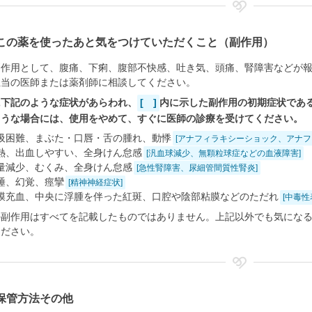
この薬を使ったあと気をつけていただくこと（副作用）
副作用として、腹痛、下痢、腹部不快感、吐き気、頭痛、腎障害などが
担当の医師または薬剤師に相談してください。
に下記のような症状があらわれ、
[ ]
内に示した副作用の初期症状であ
ような場合には、使用をやめて、すぐに医師の診療を受けてください。
吸困難、まぶた・口唇・舌の腫れ、動悸
[アナフィラキシーショック、アナフ
熱、出血しやすい、全身けん怠感
[汎血球減少、無顆粒球症などの血液障害]
量減少、むくみ、全身けん怠感
[急性腎障害、尿細管間質性腎炎]
睡、幻覚、痙攣
[精神神経症状]
膜充血、中央に浮腫を伴った紅斑、口腔や陰部粘膜などのただれ
[中毒
の副作用はすべてを記載したものではありません。上記以外でも気にな
ください。
保管方法その他