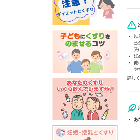
以
己
受
妊
他
や
詳し
あ