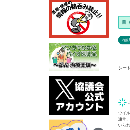
内服
シー
ウイル
通常
いら