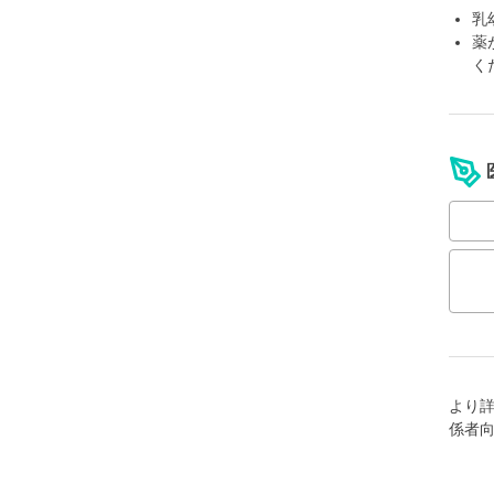
乳
薬
く
より
係者