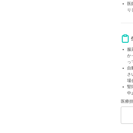
医
り
服
か
っ
自
さ
場
腎
中
医療