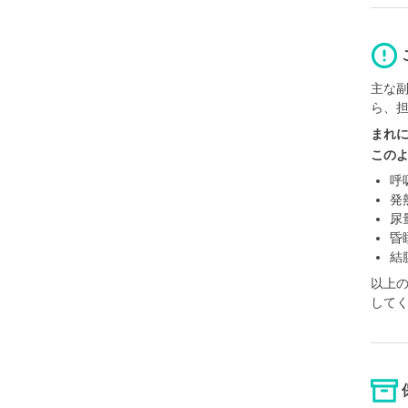
主な
ら、
まれ
この
呼
発
尿
昏
結
以上
して