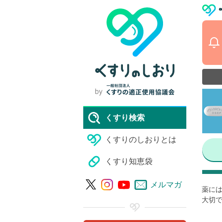
くすり検索
くすりのしおりとは
くすり知恵袋
メルマガ
薬には
大切