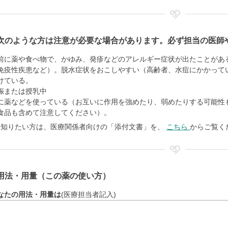
次のような方は注意が必要な場合があります。必ず担当の医師
前に薬や食べ物で、かゆみ、発疹などのアレルギー症状が出たことがあ
免疫性疾患など）。脱水症状をおこしやすい（高齢者、水痘にかかって
けている。
娠または授乳中
に薬などを使っている（お互いに作用を強めたり、弱めたりする可能性
食品も含めて注意してください）。
く知りたい方は、医療関係者向けの「添付文書」を、
こちら
からご覧く
用法・用量（この薬の使い方）
なたの用法・用量は
(医療担当者記入)