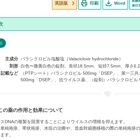
医療
英語版
印刷
Word
添付
剤
主成分
バラシクロビル塩酸塩（Valaciclovir hydrochloride）
剤形
白色〜微黄白色の錠剤、長径18.5mm、短径7.5mm、厚さ6.
ト記載など
（PTPシート）バラシクロビル 500mg「DSEP」、第一三共エス
500mg「DSEP」、抗ウイルス薬、（錠剤）バラシクロビル 5
この薬の作用と効果について
スDNAの複製を阻害することによりウイルスの増殖を抑えます。
、単純疱疹、帯状疱疹、水痘の治療や、造血幹細胞移植の際の単純疱疹
れます。