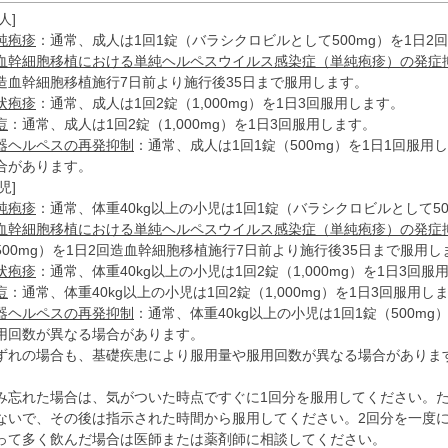
人]
純疱疹
：通常、成人は1回1錠（バラシクロビルとして500mg）を1日2
血幹細胞移植における単純ヘルペスウイルス感染症（単純疱疹）の発症
造血幹細胞移植施行7日前より施行後35日まで服用します。
状疱疹
：通常、成人は1回2錠（1,000mg）を1日3回服用します。
痘
：通常、成人は1回2錠（1,000mg）を1日3回服用します。
器ヘルペスの再発抑制
：通常、成人は1回1錠（500mg）を1日1回服
合があります。
児]
純疱疹
：通常、体重40kg以上の小児は1回1錠（バラシクロビルとして50
血幹細胞移植における単純ヘルペスウイルス感染症（単純疱疹）の発症
500mg）を1日2回造血幹細胞移植施行7日前より施行後35日まで服用し
状疱疹
：通常、体重40kg以上の小児は1回2錠（1,000mg）を1日3回服
痘
：通常、体重40kg以上の小児は1回2錠（1,000mg）を1日3回服用し
器ヘルペスの再発抑制
：通常、体重40kg以上の小児は1回1錠（500m
用回数が異なる場合があります。
ずれの場合も、基礎疾患により服用量や服用回数が異なる場合がありま
。
み忘れた場合は、気がついた時点ですぐに1回分を服用してください。
ないで、その後は指示された時間から服用してください。2回分を一度
って多く飲んだ場合は医師または薬剤師に相談してください。