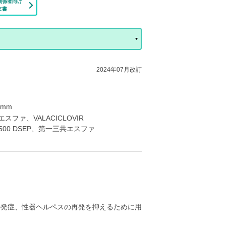
関係者向け
文書
2024年07月改訂
2mm
ファ、VALACICLOVIR
00 DSEP、第一三共エスファ
の発症、性器ヘルペスの再発を抑えるために用