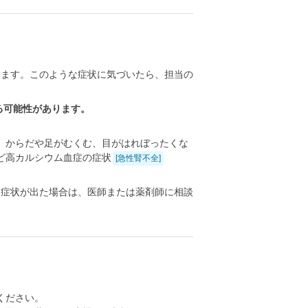
います。このような症状に気づいたら、担当の
る可能性があります。
、からだや足がむくむ、目がはれぼったくな
ど高カルシウム血症の症状
[急性腎不全]
る症状が出た場合は、医師または薬剤師に相談
ください。