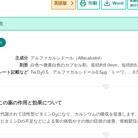
医療
英語版
印刷
Word
添付
剤
主成分
アルファカルシドール（Alfacalcidol）
剤形
白色〜微黄白色のカプセル剤、長径約9.0mm、短径約5.
シート記載など
Tw.D
0.5、アルファカルシドール0.5μg「トーワ」、0.
3
この薬の作用と効果について
で代謝されて活性型ビタミンD
になり、カルシウムの吸収を促進します
3
、ビタミンDの不足などによる骨の病気やその他の症状の改善、骨粗鬆症