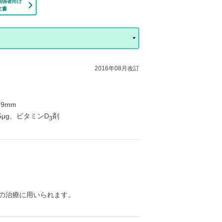
関係者向け
文書
2016年08月改訂
9mm
5μg、ビタミンD
剤
3
。
の治療に用いられます。