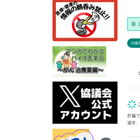
内服
肝臓
通常