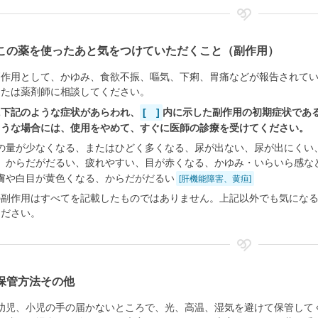
この薬を使ったあと気をつけていただくこと（副作用）
副作用として、かゆみ、食欲不振、嘔気、下痢、胃痛などが報告されて
または薬剤師に相談してください。
に下記のような症状があらわれ、
[ ]
内に示した副作用の初期症状であ
ような場合には、使用をやめて、すぐに医師の診療を受けてください。
の量が少なくなる、またはひどく多くなる、尿が出ない、尿が出にくい
、からだがだるい、疲れやすい、目が赤くなる、かゆみ・いらいら感な
膚や白目が黄色くなる、からだがだるい
[肝機能障害、黄疸]
の副作用はすべてを記載したものではありません。上記以外でも気にな
ください。
保管方法その他
幼児、小児の手の届かないところで、光、高温、湿気を避けて保管して