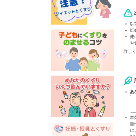
以
妊
他
や
詳し
あ
本
慢
に