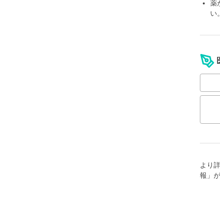
薬
い
より
報」