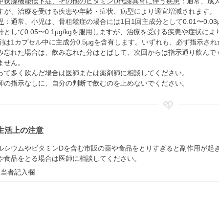
甲状腺機能低下症、その他のビタミンD代謝異常に伴う疾患
：通常、成人
すが、治療を受ける疾患や年齢・症状、病型により適宜増減されます。
児
：通常、小児は、骨粗鬆症の場合には1日1回主成分として0.01〜0.03
分として0.05〜0.1μg/kgを服用しますが、治療を受ける疾患や症状に
剤は1カプセル中に主成分0.5μgを含有します。いずれも、必ず指示さ
み忘れた場合は、飲み忘れた分はとばして、次回からは指示通り飲んで
ません。
って多く飲んだ場合は医師または薬剤師に相談してください。
師の指示なしに、自分の判断で飲むのを止めないでください。
生活上の注意
ルシウムやビタミンDを含む市販の薬や食品をとりすぎると副作用が起
や食品をとる場合は医師に相談してください。
担当者記入欄