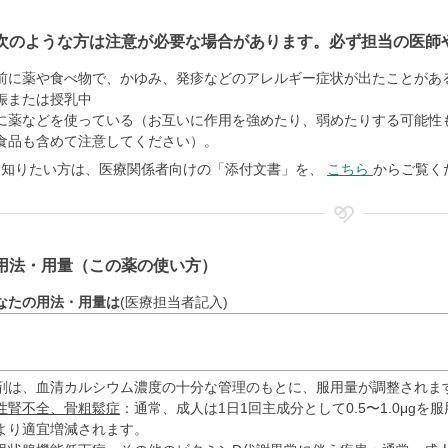
次のような方は注意が必要な場合があります。必ず担当の医師
前に薬や食べ物で、かゆみ、発疹などのアレルギー症状が出たことがあ
娠または授乳中
に薬などを使っている（お互いに作用を強めたり、弱めたりする可能性
食品も含めて注意してください）。
く知りたい方は、医療関係者向けの「添付文書」を、
こちら
からご覧く
用法・用量（この薬の使い方）
なたの用法・用量は
(医療担当者記入)
剤は、血清カルシウム濃度の十分な管理のもとに、服用量が調整されま
性腎不全、骨粗鬆症
：通常、成人は1日1回主成分として0.5〜1.0μg
より適宜増減されます。