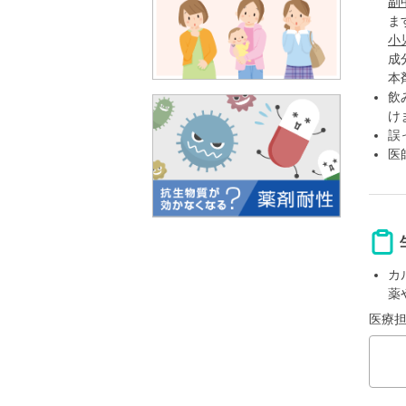
副
ま
小
成
本
飲
け
誤
医
カ
薬
医療