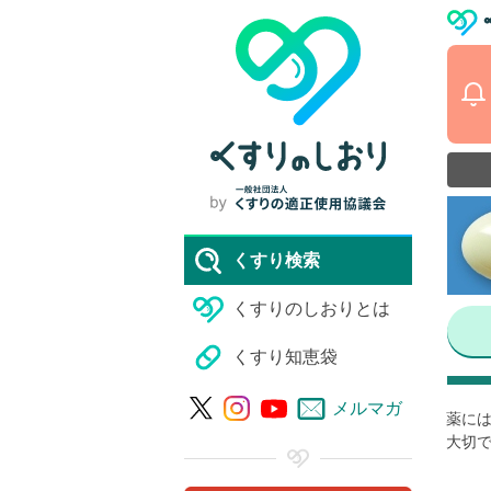
くすり検索
くすりのしおりとは
くすり知恵袋
メルマガ
薬には
大切