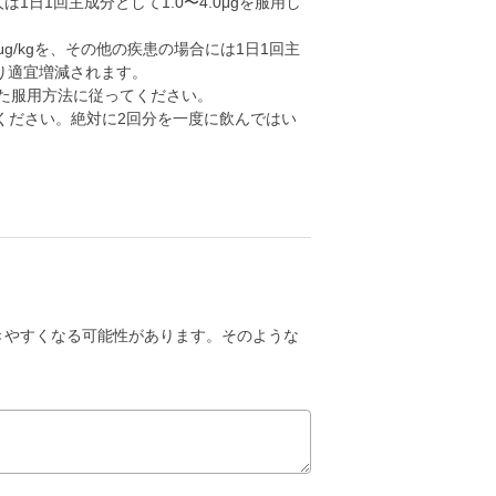
は1日1回主成分として1.0〜4.0μgを服用し
μg/kgを、その他の疾患の場合には1日1回主
より適宜増減されます。
れた服用方法に従ってください。
ください。絶対に2回分を一度に飲んではい
きやすくなる可能性があります。そのような