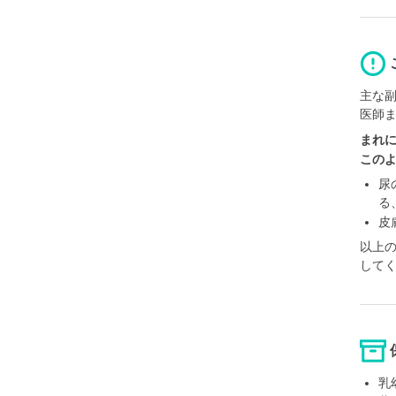
主な
医師
まれ
この
尿
る
皮
以上
して
乳