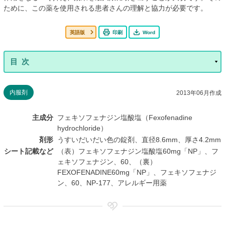
ために、この薬を使用される患者さんの理解と協力が必要です。
英語版
印刷
Word
内服剤
2013年06月作成
主成分
フェキソフェナジン塩酸塩（Fexofenadine
hydrochloride）
剤形
うすいだいだい色の錠剤、直径8.6mm、厚さ4.2mm
シート記載など
（表）フェキソフェナジン塩酸塩60mg「NP」、フ
ェキソフェナジン、60、（裏）
FEXOFENADINE60mg「NP」、フェキソフェナジ
ン、60、NP-177、アレルギー用薬