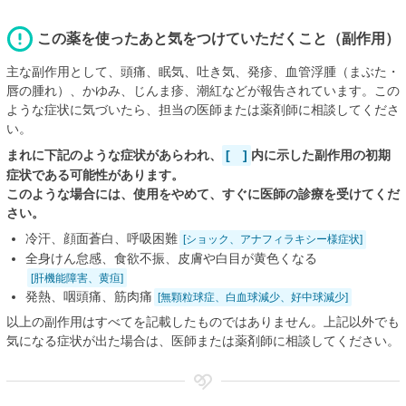
この薬を使ったあと気をつけていただくこと（副作用）
主な副作用として、頭痛、眠気、吐き気、発疹、血管浮腫（まぶた・
唇の腫れ）、かゆみ、じんま疹、潮紅などが報告されています。この
ような症状に気づいたら、担当の医師または薬剤師に相談してくださ
い。
まれに下記のような症状があらわれ、
[ ]
内に示した副作用の初期
症状である可能性があります。
このような場合には、使用をやめて、すぐに医師の診療を受けてくだ
さい。
冷汗、顔面蒼白、呼吸困難
[ショック、アナフィラキシー様症状]
全身けん怠感、食欲不振、皮膚や白目が黄色くなる
[肝機能障害、黄疸]
発熱、咽頭痛、筋肉痛
[無顆粒球症、白血球減少、好中球減少]
以上の副作用はすべてを記載したものではありません。上記以外でも
気になる症状が出た場合は、医師または薬剤師に相談してください。