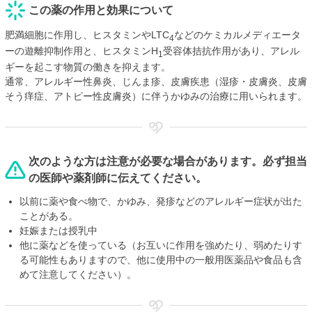
この薬の作用と効果について
肥満細胞に作用し、ヒスタミンやLTC
などのケミカルメディエータ
4
ーの遊離抑制作用と、ヒスタミンH
受容体拮抗作用があり、アレル
1
ギーを起こす物質の働きを抑えます。
通常、アレルギー性鼻炎、じんま疹、皮膚疾患（湿疹・皮膚炎、皮膚
そう痒症、アトピー性皮膚炎）に伴うかゆみの治療に用いられます。
次のような方は注意が必要な場合があります。必ず担当
の医師や薬剤師に伝えてください。
以前に薬や食べ物で、かゆみ、発疹などのアレルギー症状が出た
ことがある。
妊娠または授乳中
他に薬などを使っている（お互いに作用を強めたり、弱めたりす
る可能性もありますので、他に使用中の一般用医薬品や食品も含
めて注意してください）。