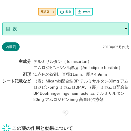
英語版
印刷
Word
内服剤
2013年05月作成
主成分
テルミサルタン（Telmisartan）
アムロジピンベシル酸塩（Amlodipine besilate）
剤形
淡赤色の錠剤、直径11mm、厚さ4.9mm
シート記載など
（表）Micamlo配合錠BP テルミサルタン80mg アム
ロジピン5mg ミカムロBP A3 （裏）ミカムロ配合錠
BP Boehringer Ingelheim astellas テルミサルタン
80mg アムロジピン5mg 高血圧治療剤
この薬の作用と効果について