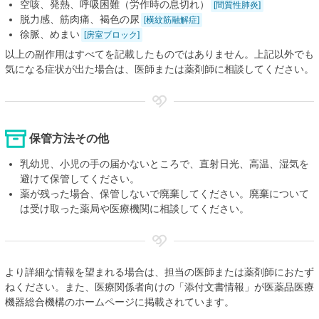
空咳、発熱、呼吸困難（労作時の息切れ）
[間質性肺炎]
脱力感、筋肉痛、褐色の尿
[横紋筋融解症]
徐脈、めまい
[房室ブロック]
以上の副作用はすべてを記載したものではありません。上記以外でも
気になる症状が出た場合は、医師または薬剤師に相談してください。
保管方法その他
乳幼児、小児の手の届かないところで、直射日光、高温、湿気を
避けて保管してください。
薬が残った場合、保管しないで廃棄してください。廃棄について
は受け取った薬局や医療機関に相談してください。
より詳細な情報を望まれる場合は、担当の医師または薬剤師におたず
ねください。また、医療関係者向けの「添付文書情報」が医薬品医療
機器総合機構のホームページに掲載されています。