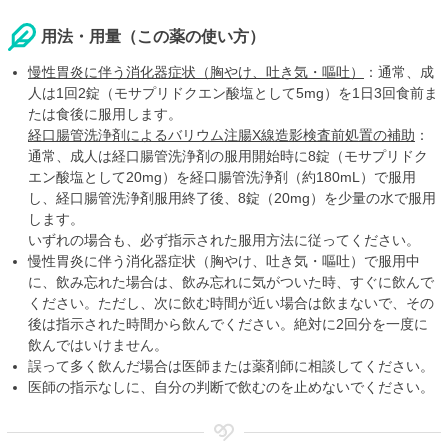
用法・用量（この薬の使い方）
慢性胃炎に伴う消化器症状（胸やけ、吐き気・嘔吐）
：通常、成
人は1回2錠（モサプリドクエン酸塩として5mg）を1日3回食前ま
たは食後に服用します。
経口腸管洗浄剤によるバリウム注腸X線造影検査前処置の補助
：
通常、成人は経口腸管洗浄剤の服用開始時に8錠（モサプリドク
エン酸塩として20mg）を経口腸管洗浄剤（約180mL）で服用
し、経口腸管洗浄剤服用終了後、8錠（20mg）を少量の水で服用
します。
いずれの場合も、必ず指示された服用方法に従ってください。
慢性胃炎に伴う消化器症状（胸やけ、吐き気・嘔吐）で服用中
に、飲み忘れた場合は、飲み忘れに気がついた時、すぐに飲んで
ください。ただし、次に飲む時間が近い場合は飲まないで、その
後は指示された時間から飲んでください。絶対に2回分を一度に
飲んではいけません。
誤って多く飲んだ場合は医師または薬剤師に相談してください。
医師の指示なしに、自分の判断で飲むのを止めないでください。