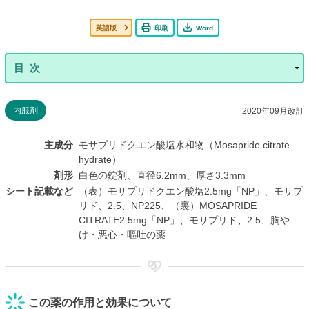
英語版
印刷
Word
内服剤
2020年09月改訂
主成分
モサプリドクエン酸塩水和物（Mosapride citrate
hydrate）
剤形
白色の錠剤、直径6.2mm、厚さ3.3mm
シート記載など
（表）モサプリドクエン酸塩2.5mg「NP」、モサプ
リド、2.5、NP225、（裏）MOSAPRIDE
CITRATE2.5mg「NP」、モサプリド、2.5、胸や
け・悪心・嘔吐の薬
この薬の作用と効果について