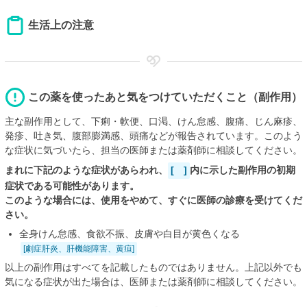
生活上の注意
この薬を使ったあと気をつけていただくこと（副作用）
主な副作用として、下痢・軟便、口渇、けん怠感、腹痛、じん麻疹、
発疹、吐き気、腹部膨満感、頭痛などが報告されています。このよう
な症状に気づいたら、担当の医師または薬剤師に相談してください。
まれに下記のような症状があらわれ、
[ ]
内に示した副作用の初期
症状である可能性があります。
このような場合には、使用をやめて、すぐに医師の診療を受けてくだ
さい。
全身けん怠感、食欲不振、皮膚や白目が黄色くなる
[劇症肝炎、肝機能障害、黄疸]
以上の副作用はすべてを記載したものではありません。上記以外でも
気になる症状が出た場合は、医師または薬剤師に相談してください。