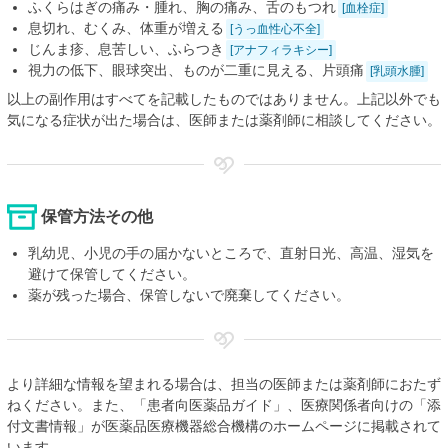
ふくらはぎの痛み・腫れ、胸の痛み、舌のもつれ
[血栓症]
息切れ、むくみ、体重が増える
[うっ血性心不全]
じんま疹、息苦しい、ふらつき
[アナフィラキシー]
視力の低下、眼球突出、ものが二重に見える、片頭痛
[乳頭水腫]
以上の副作用はすべてを記載したものではありません。上記以外でも
気になる症状が出た場合は、医師または薬剤師に相談してください。
保管方法その他
乳幼児、小児の手の届かないところで、直射日光、高温、湿気を
避けて保管してください。
薬が残った場合、保管しないで廃棄してください。
より詳細な情報を望まれる場合は、担当の医師または薬剤師におたず
ねください。また、「患者向医薬品ガイド」、医療関係者向けの「添
付文書情報」が医薬品医療機器総合機構のホームページに掲載されて
います。