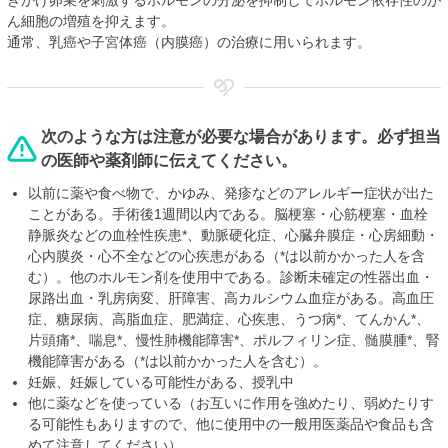
きかけ卵巣を刺激するホルモンの分泌を抑制してホルモン依存性のが
ん細胞の増殖を抑えます。
通常、乳癌や子宮体癌（内膜癌）の治療に用いられます。
次のような方は注意が必要な場合があります。必ず担当
の医師や薬剤師に伝えてください。
以前に薬や食べ物で、かゆみ、発疹などのアレルギー症状が出た
ことがある。手術後1週間以内である。脳梗塞・心筋梗塞・血栓
静脈炎などの血栓性疾患*、動脈硬化症、心臓弁膜症・心房細動・
心内膜炎・心不全などの心疾患がある（*は以前かかった人を含
む）。他のホルモン剤を使用中である。診断未確定の性器出血・
尿路出血・乳房病変、肝障害、高カルシウム血症がある。高血圧
症、糖尿病、高脂血症、肥満症、心疾患、うつ病*、てんかん*、
片頭痛*、喘息*、慢性肺機能障害*、ポルフィリン症、髄膜腫*、腎
機能障害がある（*は以前かかった人を含む）。
妊娠、妊娠している可能性がある、授乳中
他に薬などを使っている（お互いに作用を強めたり、弱めたりす
る可能性もありますので、他に使用中の一般用医薬品や食品も含
めて注意してください）。