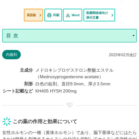
医療関係者向け
英語版
印刷
Word
添付文書
内服剤
2025年02月改訂
主成分
メドロキシプロゲステロン酢酸エステル
（Medroxyprogesterone acetate）
剤形
白色の錠剤、直径9.0mm、厚さ3.5mm
シート記載など
KH405 HYSH 200mg
この薬の作用と効果について
女性ホルモンの一種（黄体ホルモン）であり、脳下垂体などにはたら