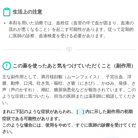
生活上の注意
本剤を用いた治療では、血栓症（血管の中で血が固まり、血液の
流れが悪くなること）を起こす可能性があります。従って定期的
に医師の診察、血液検査を受ける必要があります。
この薬を使ったあと気をつけていただくこと（副作用）
主な副作用として、満月様顔貌（ムーンフェイス）、子宮出血、浮
腫、動悸、口渇、吐き気・嘔吐、ざ瘡（にきび）、かゆみ、発疹、さ
声（声のかすれ）、潮紅、糖尿病悪化などが報告されています。この
ような症状に気づいたら、担当の医師または薬剤師に相談してくださ
い。
まれに下記のような症状があらわれ、
[ ]
内に示した副作用の初期
症状である可能性があります。
このような場合には、使用をやめて、すぐに医師の診療を受けてくだ
さい。