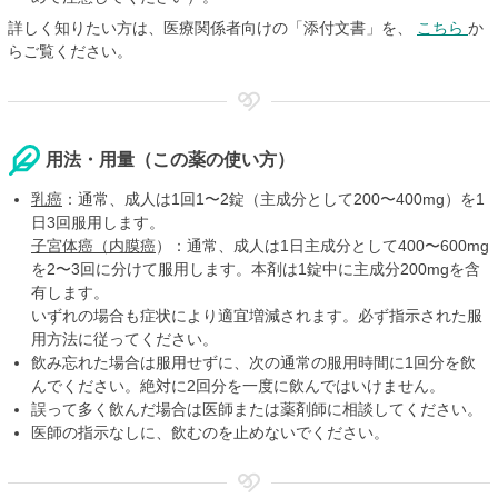
詳しく知りたい方は、医療関係者向けの「添付文書」を、
こちら
か
らご覧ください。
用法・用量（この薬の使い方）
乳癌
：通常、成人は1回1〜2錠（主成分として200〜400mg）を1
日3回服用します。
子宮体癌（内膜癌
）：通常、成人は1日主成分として400〜600mg
を2〜3回に分けて服用します。本剤は1錠中に主成分200mgを含
有します。
いずれの場合も症状により適宜増減されます。必ず指示された服
用方法に従ってください。
飲み忘れた場合は服用せずに、次の通常の服用時間に1回分を飲
んでください。絶対に2回分を一度に飲んではいけません。
誤って多く飲んだ場合は医師または薬剤師に相談してください。
医師の指示なしに、飲むのを止めないでください。