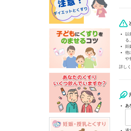
以
る
妊
他
や
詳し
あ
通