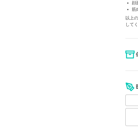
顔
筋
以上
して