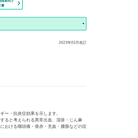
関係者向け
文書
2023年03月改訂
ルギー・抗炎症効果を示します。
与すると考えられる異常出血、湿疹・じん麻
炎における咽頭痛・発赤・充血・腫脹などの症