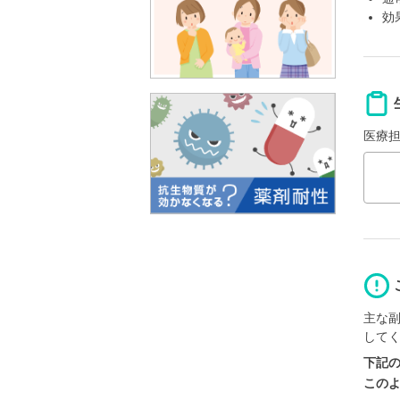
効
医療
主な
して
下記
この