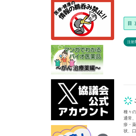
注射
種々
通常
疹・
状、