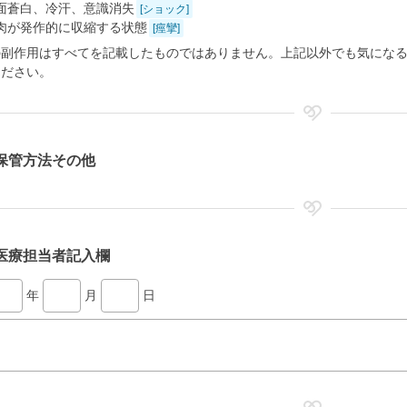
面蒼白、冷汗、意識消失
[ショック]
肉が発作的に収縮する状態
[痙攣]
の副作用はすべてを記載したものではありません。上記以外でも気にな
ください。
保管方法その他
医療担当者記入欄
年
月
日