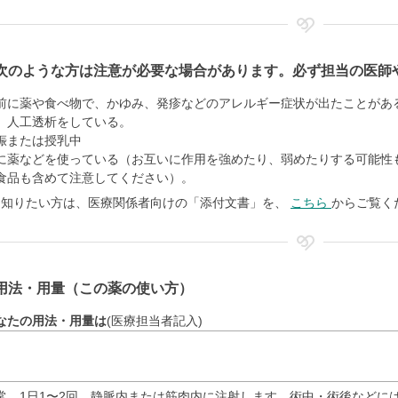
次のような方は注意が必要な場合があります。必ず担当の医師
前に薬や食べ物で、かゆみ、発疹などのアレルギー症状が出たことがあ
。人工透析をしている。
娠または授乳中
に薬などを使っている（お互いに作用を強めたり、弱めたりする可能性
食品も含めて注意してください）。
く知りたい方は、医療関係者向けの「添付文書」を、
こちら
からご覧く
用法・用量（この薬の使い方）
なたの用法・用量は
(医療担当者記入)
常、1日1〜2回、静脈内または筋肉内に注射します。術中・術後などに