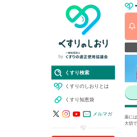
くすり検索
くすりのしおりとは
くすり知恵袋
メルマガ
薬には
大切