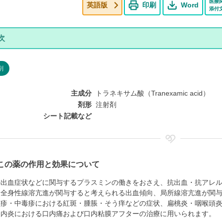
医療
英語版
印刷
Word
添付
剤
主成分
トラネキサム酸（Tranexamic acid）
剤形
注射剤
シート記載など
この薬の作用と効果について
の出血症状などに関与するプラスミンの働きをおさえ、抗出血・抗アレ
、全身性線溶亢進が関与すると考えられる出血傾向、局所線溶亢進が関
薬疹・中毒疹における紅斑・腫脹・そう痒などの症状、扁桃炎・咽喉頭
口内炎における口内痛および口内粘膜アフターの治療に用いられます。