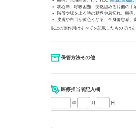
頭痛、意識障害、けいれん
[高血圧性脳症、
狭心痛、呼吸困難、突然認める片側の手
階段や坂を上る時の動悸や息切れ、頭痛
皮膚や白目が黄色くなる、全身倦怠感、
以上の副作用はすべてを記載したものではあ
保管方法その他
医療担当者記入欄
年
月
日