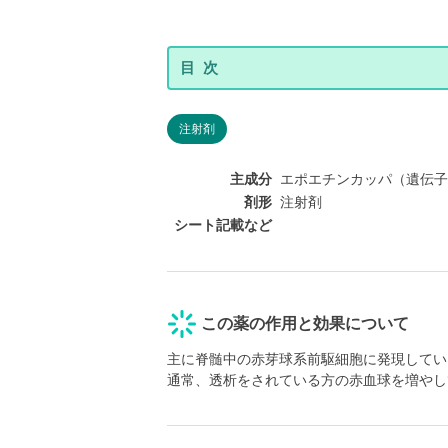
注射剤
主成分
エポエチンカッパ（遺伝子組換え）[エポ
剤形
注射剤
シート記載など
この薬の作用と効果について
主に脊髄中の赤芽球系前駆細胞に発現してい
通常、透析をされている方の赤血球を増やし