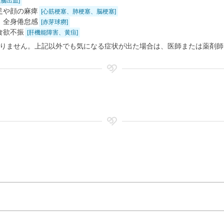
脳出血]
足や顔の麻痺
[心筋梗塞、肺梗塞、脳梗塞]
、全身倦怠感
[赤芽球癆]
食欲不振
[肝機能障害、黄疸]
りません。上記以外でも気になる症状が出た場合は、医師または薬剤師