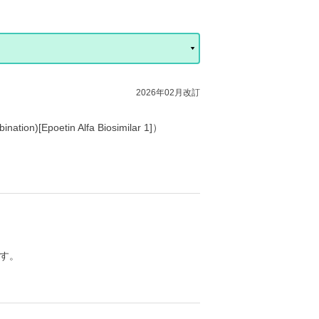
2026年02月改訂
Epoetin Alfa Biosimilar 1]）
す。