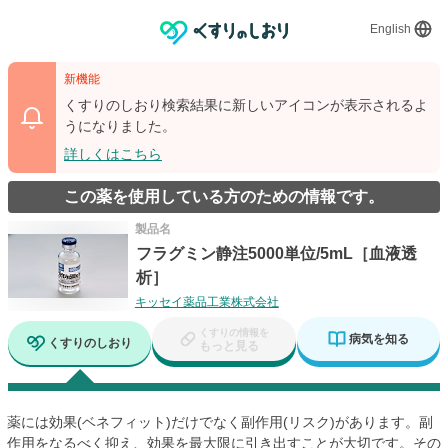
English
新機能
くすりのしおり検索結果に新しいアイコンが表示されるよ
うになりました。
詳しくはこちら
この薬を使用している方のための情報です。
製品名
フラグミン静注5000単位/5mL［血液透
析］
キッセイ薬品工業株式会社
くすりの情報を
病気を知る
くすりのしおり
もっと見る
薬には効果(ベネフィット)だけでなく副作用(リスク)があります。副
作用をなるべく抑え、効果を最大限に引き出すことが大切です。その