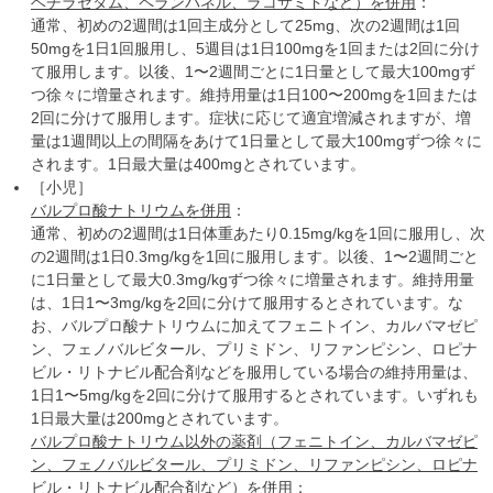
ベチラセタム、ペランパネル、ラコサミドなど）を併用
：
通常、初めの2週間は1回主成分として25mg、次の2週間は1回
50mgを1日1回服用し、5週目は1日100mgを1回または2回に分け
て服用します。以後、1〜2週間ごとに1日量として最大100mgず
つ徐々に増量されます。維持用量は1日100〜200mgを1回または
2回に分けて服用します。症状に応じて適宜増減されますが、増
量は1週間以上の間隔をあけて1日量として最大100mgずつ徐々に
されます。1日最大量は400mgとされています。
［小児］
バルプロ酸ナトリウムを併用
：
通常、初めの2週間は1日体重あたり0.15mg/kgを1回に服用し、次
の2週間は1日0.3mg/kgを1回に服用します。以後、1〜2週間ごと
に1日量として最大0.3mg/kgずつ徐々に増量されます。維持用量
は、1日1〜3mg/kgを2回に分けて服用するとされています。な
お、バルプロ酸ナトリウムに加えてフェニトイン、カルバマゼピ
ン、フェノバルビタール、プリミドン、リファンピシン、ロピナ
ビル・リトナビル配合剤などを服用している場合の維持用量は、
1日1〜5mg/kgを2回に分けて服用するとされています。いずれも
1日最大量は200mgとされています。
バルプロ酸ナトリウム以外の薬剤（フェニトイン、カルバマゼピ
ン、フェノバルビタール、プリミドン、リファンピシン、ロピナ
ビル・リトナビル配合剤など）を併用
：