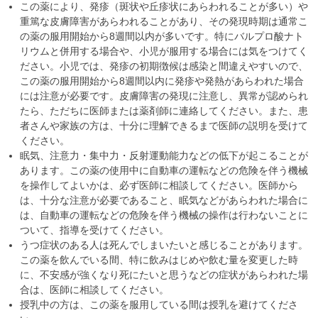
この薬により、発疹（斑状や丘疹状にあらわれることが多い）や
重篤な皮膚障害があらわれることがあり、その発現時期は通常こ
の薬の服用開始から8週間以内が多いです。特にバルプロ酸ナト
リウムと併用する場合や、小児が服用する場合には気をつけてく
ださい。小児では、発疹の初期徴候は感染と間違えやすいので、
この薬の服用開始から8週間以内に発疹や発熱があらわれた場合
には注意が必要です。皮膚障害の発現に注意し、異常が認められ
たら、ただちに医師または薬剤師に連絡してください。また、患
者さんや家族の方は、十分に理解できるまで医師の説明を受けて
ください。
眠気、注意力・集中力・反射運動能力などの低下が起こることが
あります。この薬の使用中に自動車の運転などの危険を伴う機械
を操作してよいかは、必ず医師に相談してください。医師から
は、十分な注意が必要であること、眠気などがあらわれた場合に
は、自動車の運転などの危険を伴う機械の操作は行わないことに
ついて、指導を受けてください。
うつ症状のある人は死んでしまいたいと感じることがあります。
この薬を飲んでいる間、特に飲みはじめや飲む量を変更した時
に、不安感が強くなり死にたいと思うなどの症状があらわれた場
合は、医師に相談してください。
授乳中の方は、この薬を服用している間は授乳を避けてくださ