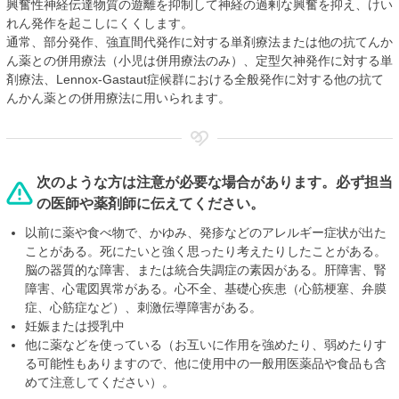
興奮性神経伝達物質の遊離を抑制して神経の過剰な興奮を抑え、けい
れん発作を起こしにくくします。
通常、部分発作、強直間代発作に対する単剤療法または他の抗てんか
ん薬との併用療法（小児は併用療法のみ）、定型欠神発作に対する単
剤療法、Lennox-Gastaut症候群における全般発作に対する他の抗て
んかん薬との併用療法に用いられます。
次のような方は注意が必要な場合があります。必ず担当
の医師や薬剤師に伝えてください。
以前に薬や食べ物で、かゆみ、発疹などのアレルギー症状が出た
ことがある。死にたいと強く思ったり考えたりしたことがある。
脳の器質的な障害、または統合失調症の素因がある。肝障害、腎
障害、心電図異常がある。心不全、基礎心疾患（心筋梗塞、弁膜
症、心筋症など）、刺激伝導障害がある。
妊娠または授乳中
他に薬などを使っている（お互いに作用を強めたり、弱めたりす
る可能性もありますので、他に使用中の一般用医薬品や食品も含
めて注意してください）。