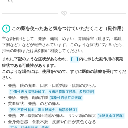
い。
この薬を使ったあと気をつけていただくこと（副作用）
主な副作用として、発疹、傾眠、めまい、胃腸障害（吐き気・嘔吐、
下痢など）などが報告されています。このような症状に気づいたら、
担当の医師または薬剤師に相談してください。
まれに下記のような症状があらわれ、
[ ]
内に示した副作用の初期
症状である可能性があります。
このような場合には、使用をやめて、すぐに医師の診療を受けてくだ
さい。
発熱、眼の充血、口唇・口腔粘膜・陰部のびらん
[中毒性表皮壊死融解症、皮膚粘膜眼症候群、多形紅斑]
発疹、発熱、顔面浮腫
[薬剤性過敏症症候群]
貧血症状、発熱、のどの痛み
[再生不良性貧血、汎血球減少、無顆粒球症]
発熱、左上腹部の圧迫感や痛み、リンパ節の膨大
[血球貪食症候群]
全身倦怠感、食欲不振、皮膚や白目が黄色くなる
[肝炎、肝機能障害、黄疸]