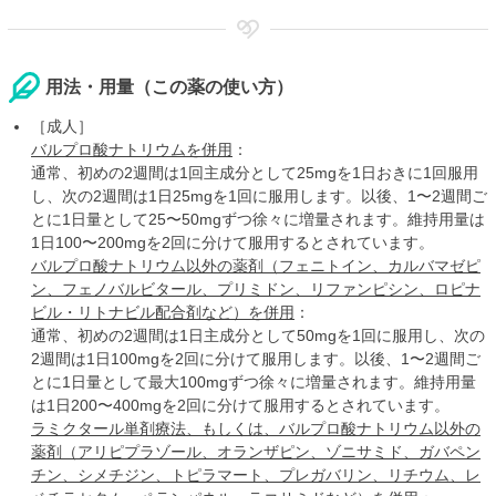
用法・用量（この薬の使い方）
［成人］
バルプロ酸ナトリウムを併用
：
通常、初めの2週間は1回主成分として25mgを1日おきに1回服用
し、次の2週間は1日25mgを1回に服用します。以後、1〜2週間ご
とに1日量として25〜50mgずつ徐々に増量されます。維持用量は
1日100〜200mgを2回に分けて服用するとされています。
バルプロ酸ナトリウム以外の薬剤（フェニトイン、カルバマゼピ
ン、フェノバルビタール、プリミドン、リファンピシン、ロピナ
ビル・リトナビル配合剤など）を併用
：
通常、初めの2週間は1日主成分として50mgを1回に服用し、次の
2週間は1日100mgを2回に分けて服用します。以後、1〜2週間ご
とに1日量として最大100mgずつ徐々に増量されます。維持用量
は1日200〜400mgを2回に分けて服用するとされています。
ラミクタール単剤療法、もしくは、バルプロ酸ナトリウム以外の
薬剤（アリピプラゾール、オランザピン、ゾニサミド、ガバペン
チン、シメチジン、トピラマート、プレガバリン、リチウム、レ