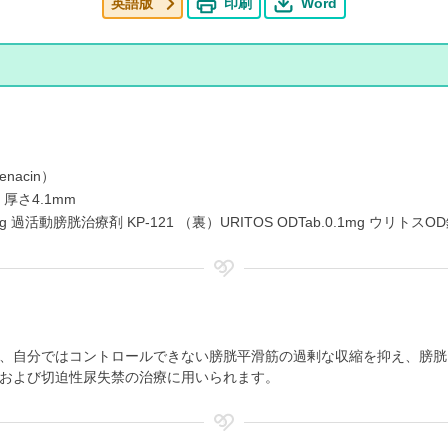
英語版
印刷
Word
nacin）
厚さ4.1mm
過活動膀胱治療剤 KP-121 （裏）URITOS ODTab.0.1mg ウリトスOD
、自分ではコントロールできない膀胱平滑筋の過剰な収縮を抑え、膀胱
および切迫性尿失禁の治療に用いられます。