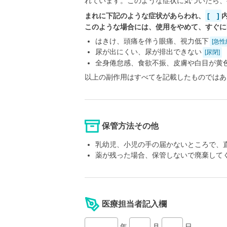
れています。このような症状に気づいたら、
まれに下記のような症状があらわれ、
[ ]
このような場合には、使用をやめて、すぐに
はきけ、頭痛を伴う眼痛、視力低下
[急性
尿が出にくい、尿が排出できない
[尿閉]
全身倦怠感、食欲不振、皮膚や白目が黄
以上の副作用はすべてを記載したものではあ
保管方法その他
乳幼児、小児の手の届かないところで、
薬が残った場合、保管しないで廃棄して
医療担当者記入欄
年
月
日