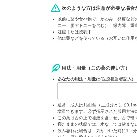
次のような方は注意が必要な場合
以前に薬や食べ物で、かゆみ、発疹など
ニー、腸アトニーを含む）、緑内障、重
妊娠または授乳中
他に薬などを使っている（お互いに作用
用法・用量（この薬の使い方）
あなたの用法・用量は
(医療担当者記入)
通常、成人は1回1錠（主成分として0.1
増量できます。必ず指示された服用方法
この薬は舌の上で唾液を含ませ、舌で軽
寝たままの状態では、水なしでは飲まな
飲み忘れた場合は、気がついた時に1回分