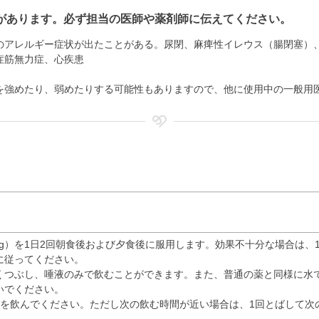
があります。必ず担当の医師や薬剤師に伝えてください。
のアレルギー症状が出たことがある。尿閉、麻痺性イレウス（腸閉塞）
症筋無力症、心疾患
を強めたり、弱めたりする可能性もありますので、他に使用中の一般用
mg）を1日2回朝食後および夕食後に服用します。効果不十分な場合は、1回
に従ってください。
くつぶし、唾液のみで飲むことができます。また、普通の薬と同様に水
いでください。
を飲んでください。ただし次の飲む時間が近い場合は、1回とばして次