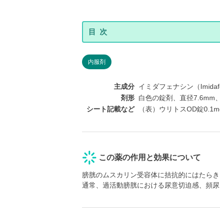
内服剤
主成分
イミダフェナシン（Imidafe
剤形
白色の錠剤、直径7.6mm、
シート記載など
（表）ウリトスOD錠0.1mg 
この薬の作用と効果について
膀胱のムスカリン受容体に拮抗的にはたらき
通常、過活動膀胱における尿意切迫感、頻尿