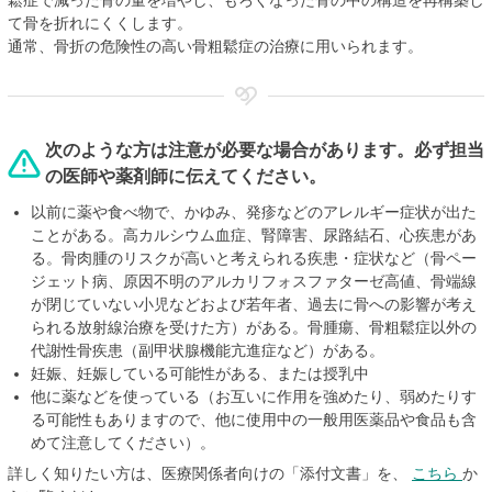
鬆症で減った骨の量を増やし、もろくなった骨の中の構造を再構築し
て骨を折れにくくします。
通常、骨折の危険性の高い骨粗鬆症の治療に用いられます。
次のような方は注意が必要な場合があります。必ず担当
の医師や薬剤師に伝えてください。
以前に薬や食べ物で、かゆみ、発疹などのアレルギー症状が出た
ことがある。高カルシウム血症、腎障害、尿路結石、心疾患があ
る。骨肉腫のリスクが高いと考えられる疾患・症状など（骨ペー
ジェット病、原因不明のアルカリフォスファターゼ高値、骨端線
が閉じていない小児などおよび若年者、過去に骨への影響が考え
られる放射線治療を受けた方）がある。骨腫瘍、骨粗鬆症以外の
代謝性骨疾患（副甲状腺機能亢進症など）がある。
妊娠、妊娠している可能性がある、または授乳中
他に薬などを使っている（お互いに作用を強めたり、弱めたりす
る可能性もありますので、他に使用中の一般用医薬品や食品も含
めて注意してください）。
詳しく知りたい方は、医療関係者向けの「添付文書」を、
こちら
か