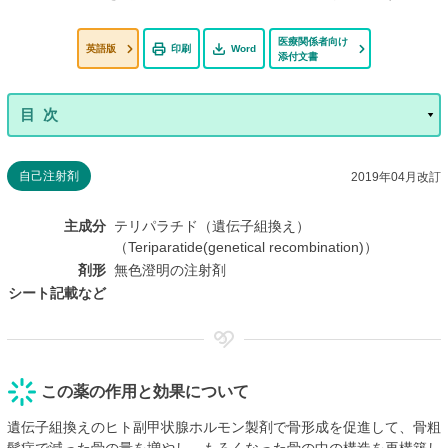
医療関係者向け
英語版
印刷
Word
添付文書
自己注射剤
2019年04月改訂
主成分
テリパラチド（遺伝子組換え）
（Teriparatide(genetical recombination)）
剤形
無色澄明の注射剤
シート記載など
この薬の作用と効果について
遺伝子組換えのヒト副甲状腺ホルモン製剤で骨形成を促進して、骨粗