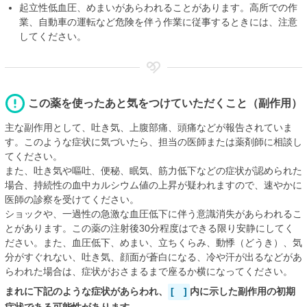
起立性低血圧、めまいがあらわれることがあります。高所での作
業、自動車の運転など危険を伴う作業に従事するときには、注意
してください。
この薬を使ったあと気をつけていただくこと（副作用）
主な副作用として、吐き気、上腹部痛、頭痛などが報告されていま
す。このような症状に気づいたら、担当の医師または薬剤師に相談し
てください。
また、吐き気や嘔吐、便秘、眠気、筋力低下などの症状が認められた
場合、持続性の血中カルシウム値の上昇が疑われますので、速やかに
医師の診察を受けてください。
ショックや、一過性の急激な血圧低下に伴う意識消失があらわれるこ
とがあります。この薬の注射後30分程度はできる限り安静にしてく
ださい。また、血圧低下、めまい、立ちくらみ、動悸（どうき）、気
分がすぐれない、吐き気、顔面が蒼白になる、冷や汗が出るなどがあ
らわれた場合は、症状がおさまるまで座るか横になってください。
まれに下記のような症状があらわれ、
[ ]
内に示した副作用の初期
症状である可能性があります。