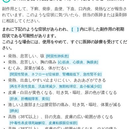
副作用として、下痢、発疹、血便、下血、口内炎、発熱などが報告さ
れています。このような症状に気づいたら、担当の医師または薬剤師
に相談してください。
まれに下記のような症状があらわれ、
[ ]
内に示した副作用の初期
症状である可能性があります。
このような場合には、使用をやめて、すぐに医師の診療を受けてくだ
さい。
発熱、息苦しい、咳
[間質性肺疾患]
発熱、息苦しい、胸の痛み
[心筋炎、心膜炎、胸膜炎]
むくみ、尿量が減る、体がだるい
[間質性腎炎、ネフローゼ症候群、腎機能低下、急性腎不全]
発熱、出血しやすい/止まりにくい、あおあざができる
[再生不良性貧血、汎血球減少、無顆粒球症、血小板減少症]
皮膚・白目が黄色くなる、吐き気・嘔吐、尿の色が濃くなる
[肝炎、肝機能障害、黄疸]
激しい上腹部または腰背部の痛み、吐き気・嘔吐、体重が減る
[膵炎]
高熱（38℃以上）、目の充血、皮膚の広い範囲が赤くなる
[中毒性表皮壊死融解症、皮膚粘膜眼症候群]
高熱（38℃以上）、皮膚の広い範囲が赤くなる、のどの痛み