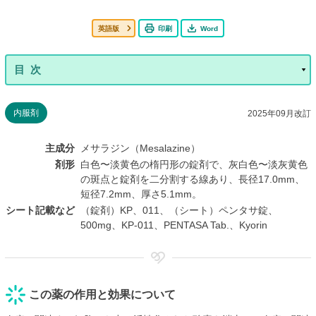
英語版
印刷
Word
内服剤
2025年09月改訂
主成分
メサラジン（Mesalazine）
剤形
白色〜淡黄色の楕円形の錠剤で、灰白色〜淡灰黄色
の斑点と錠剤を二分割する線あり、長径17.0mm、
短径7.2mm、厚さ5.1mm。
シート記載など
（錠剤）KP、011、（シート）ペンタサ錠、
500mg、KP-011、PENTASA Tab.、Kyorin
この薬の作用と効果について