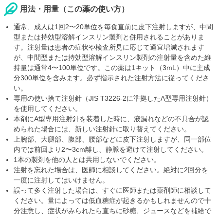
用法・用量（この薬の使い方）
通常、成人は1回2〜20単位を毎食直前に皮下注射しますが、中間
型または持効型溶解インスリン製剤と併用されることがありま
す。注射量は患者の症状や検査所見に応じて適宜増減されます
が、中間型または持効型溶解インスリン製剤の注射量を含めた維
持量は通常4〜100単位です。この薬は1キット（3mL）中に主成
分300単位を含みます。必ず指示された注射方法に従ってくださ
い。
専用の使い捨て注射針（JIS T3226-2に準拠したA型専用注射針）
を使用してください。
本剤にA型専用注射針を装着した時に、液漏れなどの不具合が認
められた場合には、新しい注射針に取り替えてください。
上腕部、大腿部、腹部、腰部などに皮下注射しますが、同一部位
内では前回より2〜3cm離し、静脈を避けて注射してください。
1本の製剤を他の人とは共用しないでください。
注射を忘れた場合は、医師に相談してください。絶対に2回分を
一度に注射してはいけません。
誤って多く注射した場合は、すぐに医師または薬剤師に相談して
ください。量によっては低血糖症が起きるかもしれませんので十
分注意し、症状がみられたら直ちに砂糖、ジュースなどを補給で