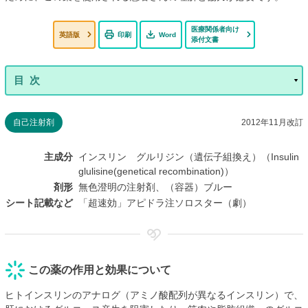
医療関係者向け
英語版
印刷
Word
添付文書
自己注射剤
2012年11月改訂
主成分
インスリン グルリジン（遺伝子組換え）（Insulin
glulisine(genetical recombination)）
剤形
無色澄明の注射剤、（容器）ブルー
シート記載など
「超速効」アピドラ注ソロスター（劇）
この薬の作用と効果について
ヒトインスリンのアナログ（アミノ酸配列が異なるインスリン）で、