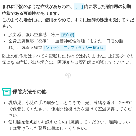
まれに下記のような症状があらわれ、
[ ]
内に示した副作用の初期
症状である可能性があります。
このような場合には、使用をやめて、すぐに医師の診療を受けてくだ
さい。
脱力感、強い空腹感、冷汗
[低血糖]
全身皮膚反応（発疹）、血管神経性浮腫（まぶた・口唇の腫
れ）、気管支痙攣
[ショック、アナフィラキシー様症状]
以上の副作用はすべてを記載したものではありません。上記以外でも
気になる症状が出た場合は、医師または薬剤師に相談してください。
保管方法その他
乳幼児、小児の手の届かないところで、光、凍結を避け、2〜8℃
で保管してください。使用開始後は光を避けて室温保存してくだ
さい。
使用開始後4週間を超えたものは廃棄してください。廃棄につい
ては受け取った薬局に相談してください。