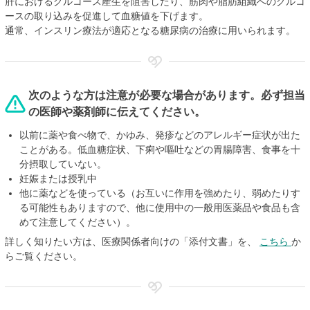
肝におけるグルコース産生を阻害したり、筋肉や脂肪組織へのグルコ
ースの取り込みを促進して血糖値を下げます。
通常、インスリン療法が適応となる糖尿病の治療に用いられます。
次のような方は注意が必要な場合があります。必ず担当
の医師や薬剤師に伝えてください。
以前に薬や食べ物で、かゆみ、発疹などのアレルギー症状が出た
ことがある。低血糖症状、下痢や嘔吐などの胃腸障害、食事を十
分摂取していない。
妊娠または授乳中
他に薬などを使っている（お互いに作用を強めたり、弱めたりす
る可能性もありますので、他に使用中の一般用医薬品や食品も含
めて注意してください）。
詳しく知りたい方は、医療関係者向けの「添付文書」を、
こちら
か
らご覧ください。