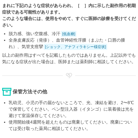
まれに下記のような症状があらわれ、［ ］内に示した副作用の初期
症状である可能性があります。
このような場合には、使用をやめて、すぐに医師の診療を受けてくだ
さい。
脱力感、強い空腹感、冷汗
[低血糖]
全身皮膚反応（発疹）、血管神経性浮腫（まぶた・口唇の腫
れ）、気管支痙攣
[ショック、アナフィラキシー様症状]
以上の副作用はすべてを記載したものではありません。上記以外でも
気になる症状が出た場合は、医師または薬剤師に相談してください。
保管方法その他
乳幼児、小児の手の届かないところで、光、凍結を避け、2〜8℃
で保管してください。ペン型注入器（イタンゴ）に装着後は光を
避けて室温保存してください。
使用開始後4週間を超えたものは廃棄してください。廃棄につい
ては受け取った薬局に相談してください。