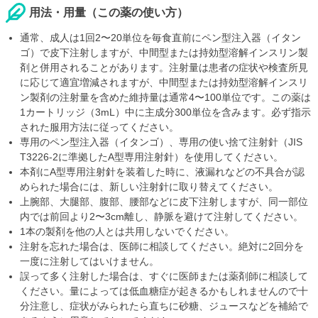
用法・用量（この薬の使い方）
通常、成人は1回2〜20単位を毎食直前にペン型注入器（イタン
ゴ）で皮下注射しますが、中間型または持効型溶解インスリン製
剤と併用されることがあります。注射量は患者の症状や検査所見
に応じて適宜増減されますが、中間型または持効型溶解インスリ
ン製剤の注射量を含めた維持量は通常4〜100単位です。この薬は
1カートリッジ（3mL）中に主成分300単位を含みます。必ず指示
された服用方法に従ってください。
専用のペン型注入器（イタンゴ）、専用の使い捨て注射針（JIS
T3226-2に準拠したA型専用注射針）を使用してください。
本剤にA型専用注射針を装着した時に、液漏れなどの不具合が認
められた場合には、新しい注射針に取り替えてください。
上腕部、大腿部、腹部、腰部などに皮下注射しますが、同一部位
内では前回より2〜3cm離し、静脈を避けて注射してください。
1本の製剤を他の人とは共用しないでください。
注射を忘れた場合は、医師に相談してください。絶対に2回分を
一度に注射してはいけません。
誤って多く注射した場合は、すぐに医師または薬剤師に相談して
ください。量によっては低血糖症が起きるかもしれませんので十
分注意し、症状がみられたら直ちに砂糖、ジュースなどを補給で