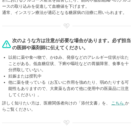
肝におけるグルコース産生を阻害したり、筋肉や脂肪組織へのグルコ
ースの取り込みを促進して血糖値を下げます。
通常、インスリン療法が適応となる糖尿病の治療に用いられます。
次のような方は注意が必要な場合があります。必ず担当
の医師や薬剤師に伝えてください。
以前に薬や食べ物で、かゆみ、発疹などのアレルギー症状が出た
ことがある。低血糖症状、下痢や嘔吐などの胃腸障害、食事を十
分摂取していない。
妊娠または授乳中
他に薬を使っている（お互いに作用を強めたり、弱めたりする可
能性もありますので、大衆薬も含めて他に使用中の医薬品に注意
してください）。
詳しく知りたい方は、医療関係者向けの「添付文書」を、
こちら
か
らご覧ください。