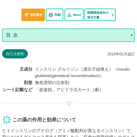
医療関係者向け
英訳希望
印刷
Word
添付文書
自己注射剤
2010年01月改訂
主成分
インスリン グルリジン（遺伝子組換え）（Insulin
glulisine(genetical recombination)）
剤形
無色澄明の注射剤
シート記載など
「超速効」アピドラ注カート（劇）
この薬の作用と効果について
ヒトインスリンのアナログ（アミノ酸配列が異なるインスリン）で、