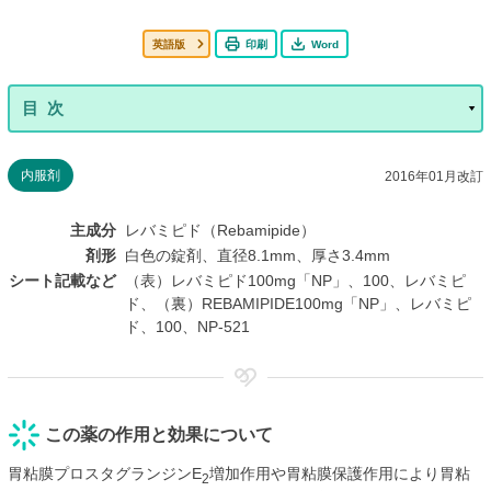
英語版
印刷
Word
内服剤
2016年01月改訂
主成分
レバミピド（Rebamipide）
剤形
白色の錠剤、直径8.1mm、厚さ3.4mm
シート記載など
（表）レバミピド100mg「NP」、100、レバミピ
ド、（裏）REBAMIPIDE100mg「NP」、レバミピ
ド、100、NP-521
この薬の作用と効果について
胃粘膜プロスタグランジンE
増加作用や胃粘膜保護作用により胃粘
2