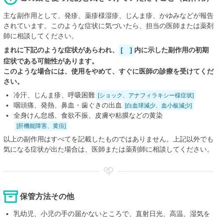
主な副作用として、発疹、薬疹様湿疹、じんま疹、かゆみなどが報告
されています。このような症状に気づいたら、担当の医師または薬剤
師に相談してください。
まれに下記のような症状があらわれ、
[ ]
内に示した副作用の初期
症状である可能性があります。
このような場合には、使用をやめて、すぐに医師の診療を受けてくだ
さい。
冷汗、じんま疹、呼吸困難
[ショック、アナフィラキシー様症状]
咽頭痛、発熱、鼻血・歯ぐきの出血
[白血球減少、血小板減少]
全身けん怠感、食欲不振、皮膚や粘膜などの黄染
[肝機能障害、黄疸]
以上の副作用はすべてを記載したものではありません。上記以外でも
気になる症状が出た場合は、医師または薬剤師に相談してください。
保管方法その他
乳幼児、小児の手の届かないところで、直射日光、高温、湿気を