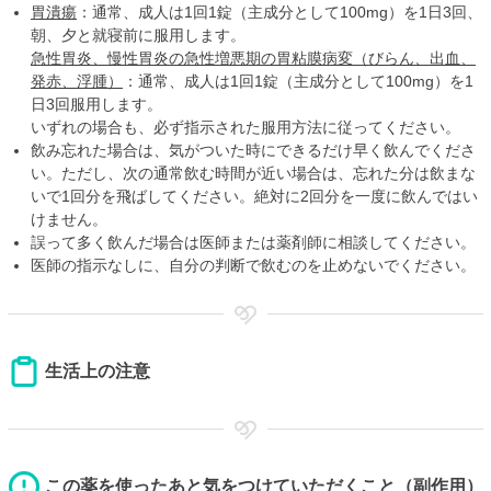
胃潰瘍
：通常、成人は1回1錠（主成分として100mg）を1日3回、
朝、夕と就寝前に服用します。
急性胃炎、慢性胃炎の急性増悪期の胃粘膜病変（びらん、出血、
発赤、浮腫）
：通常、成人は1回1錠（主成分として100mg）を1
日3回服用します。
いずれの場合も、必ず指示された服用方法に従ってください。
飲み忘れた場合は、気がついた時にできるだけ早く飲んでくださ
い。ただし、次の通常飲む時間が近い場合は、忘れた分は飲まな
いで1回分を飛ばしてください。絶対に2回分を一度に飲んではい
けません。
誤って多く飲んだ場合は医師または薬剤師に相談してください。
医師の指示なしに、自分の判断で飲むのを止めないでください。
生活上の注意
この薬を使ったあと気をつけていただくこと（副作用）