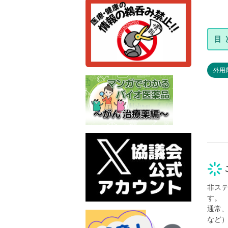
外用
非ス
す。
通常
など