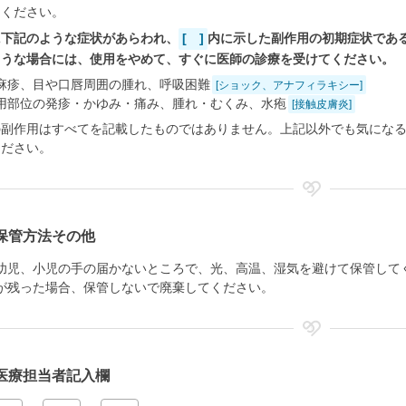
てください。
に下記のような症状があらわれ、
[ ]
内に示した副作用の初期症状であ
ような場合には、使用をやめて、すぐに医師の診療を受けてください。
麻疹、目や口唇周囲の腫れ、呼吸困難
[ショック、アナフィラキシー]
用部位の発疹・かゆみ・痛み、腫れ・むくみ、水疱
[接触皮膚炎]
の副作用はすべてを記載したものではありません。上記以外でも気にな
ください。
保管方法その他
幼児、小児の手の届かないところで、光、高温、湿気を避けて保管して
が残った場合、保管しないで廃棄してください。
医療担当者記入欄