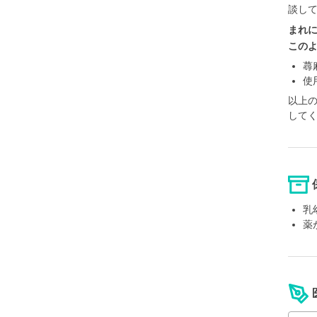
談し
まれ
この
蕁
使
以上
して
乳
薬