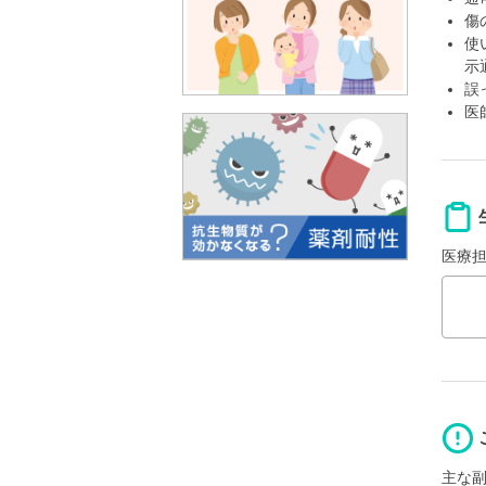
傷
使
示
誤
医
医療
主な