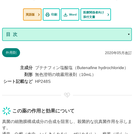
医療関係者向け
英語版
印刷
Word
添付文書
外用剤
2020年05月改訂
主成分
ブテナフィン塩酸塩（Butenafine hydrochloride）
剤形
無色澄明の噴霧用液剤（10mL）
シート記載など
HP248S
この薬の作用と効果について
真菌の細胞膜構成成分の合成を阻害し、殺菌的な抗真菌作用を示しま
す。