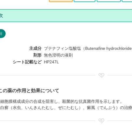
剤
主成分
ブテナフィン塩酸塩（Butenafine hydrochlorid
剤形
無色澄明の液剤
シート記載など
HP247L
この薬の作用と効果について
の細胞膜構成成分の合成を阻害し、殺菌的な抗真菌作用を示します。
、白癬（水虫、いんきんたむし、ぜにたむし）、癜風（でんぷう）の治