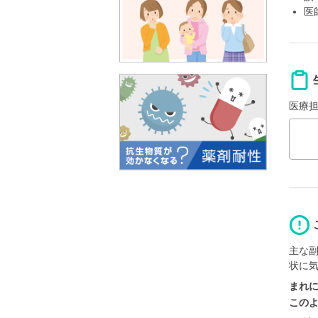
医
医療
主な
状に
まれ
この