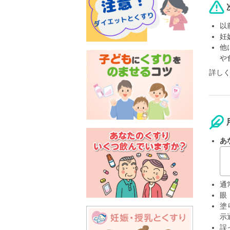
以
妊
他
や
詳し
あ
通
眼
塗
示
誤