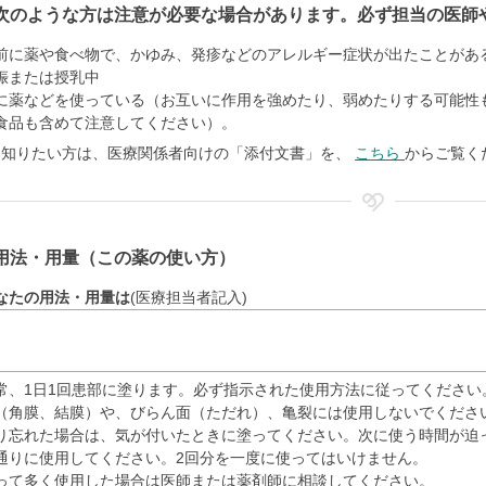
次のような方は注意が必要な場合があります。必ず担当の医師
前に薬や食べ物で、かゆみ、発疹などのアレルギー症状が出たことがあ
娠または授乳中
に薬などを使っている（お互いに作用を強めたり、弱めたりする可能性
食品も含めて注意してください）。
く知りたい方は、医療関係者向けの「添付文書」を、
こちら
からご覧く
用法・用量（この薬の使い方）
なたの用法・用量は
(医療担当者記入)
常、1日1回患部に塗ります。必ず指示された使用方法に従ってください
（角膜、結膜）や、びらん面（ただれ）、亀裂には使用しないでくださ
り忘れた場合は、気が付いたときに塗ってください。次に使う時間が迫
通りに使用してください。2回分を一度に使ってはいけません。
って多く使用した場合は医師または薬剤師に相談してください。