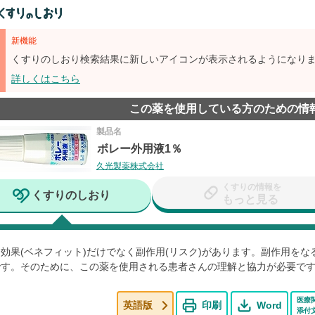
新機能
くすりのしおり検索結果に新しいアイコンが表示されるようになり
詳しくはこちら
この薬を使用している方のための情
製品名
ボレー外用液1％
久光製薬株式会社
くすりの情報を
くすりのしおり
もっと見る
効果(ベネフィット)だけでなく副作用(リスク)があります。副作用を
です。そのために、この薬を使用される患者さんの理解と協力が必要で
医療
英語版
印刷
Word
添付