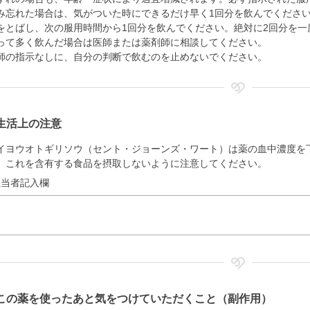
み忘れた場合は、気がついた時にできるだけ早く1回分を飲んでくださ
をとばし、次の服用時間から1回分を飲んでください。絶対に2回分を一
って多く飲んだ場合は医師または薬剤師に相談してください。
師の指示なしに、自分の判断で飲むのを止めないでください。
生活上の注意
イヨウオトギリソウ（セント・ジョーンズ・ワート）は薬の血中濃度を
、これを含有する食品を摂取しないように注意してください。
担当者記入欄
この薬を使ったあと気をつけていただくこと（副作用）