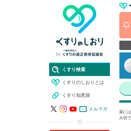
くすり検索
くすりのしおりとは
くすり知恵袋
メルマガ
薬には
大切