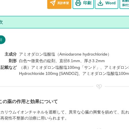
医療
印刷
Word
英訳希望
添付
剤
主成分
アミオダロン塩酸塩（Amiodarone hydrochloride）
剤形
白色〜微黄色の錠剤、直径8.1mm、厚さ3.2mm
ト記載など
（表）アミオダロン塩酸塩100mg「サンド」、アミオダロン塩酸塩、
Hydrochloride 100mg [SANDOZ]、アミオダロン塩酸塩10
この薬の作用と効果について
のカリウムイオンチャネルを遮断して、異常な心臓の興奮を鎮めて、乱
、再発性不整脈の治療に用いられます。