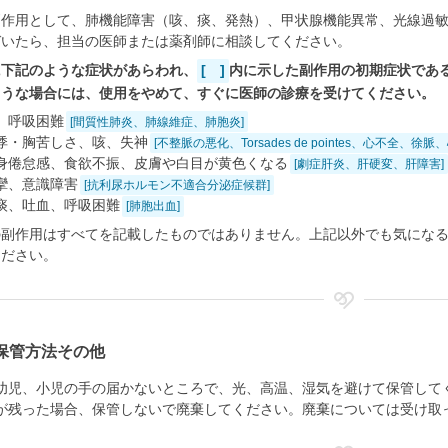
副作用として、肺機能障害（咳、痰、発熱）、甲状腺機能異常、光線過
づいたら、担当の医師または薬剤師に相談してください。
に下記のような症状があらわれ、
[ ]
内に示した副作用の初期症状であ
ような場合には、使用をやめて、すぐに医師の診療を受けてください。
、呼吸困難
[間質性肺炎、肺線維症、肺胞炎]
悸・胸苦しさ、咳、失神
[不整脈の悪化、Torsades de pointes、心不全
身倦怠感、食欲不振、皮膚や白目が黄色くなる
[劇症肝炎、肝硬変、肝障害]
攣、意識障害
[抗利尿ホルモン不適合分泌症候群]
痰、吐血、呼吸困難
[肺胞出血]
の副作用はすべてを記載したものではありません。上記以外でも気にな
ください。
保管方法その他
幼児、小児の手の届かないところで、光、高温、湿気を避けて保管して
が残った場合、保管しないで廃棄してください。廃棄については受け取