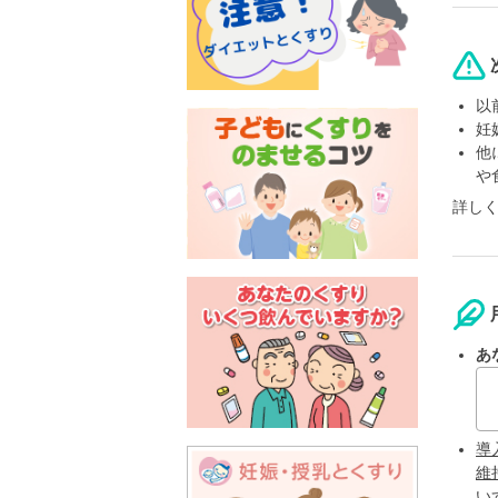
以
妊
他
や
詳し
あ
導
維
い