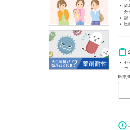
飲
分
誤
医
セ
で
医療