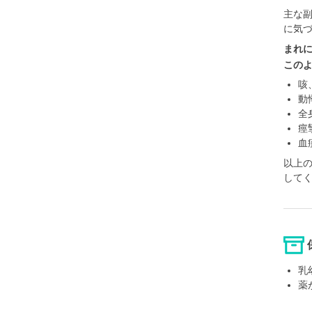
主な
に気
まれ
この
咳
動
全
痙
血
以上
して
乳
薬