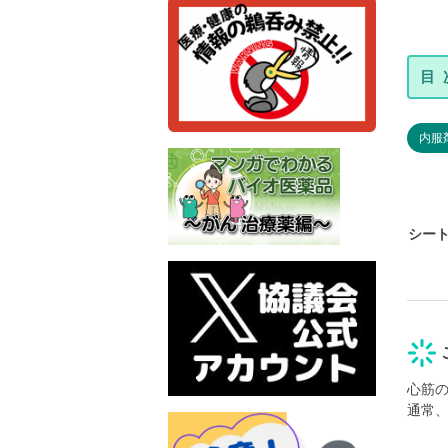
内服
シー
心筋
通常