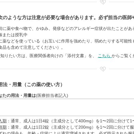
次のような方は注意が必要な場合があります。必ず担当の医師
前に薬や食べ物で、かゆみ、発疹などのアレルギー症状が出たことがあ
娠または授乳中
に薬などを使っている（お互いに作用を強めたり、弱めたりする可能性
食品も含めて注意してください）。
く知りたい方は、医療関係者向けの「添付文書」を、
こちら
からご覧く
用法・用量（この薬の使い方）
なたの用法・用量は
(医療担当者記入)
入期
：通常、成人は1日4錠（主成分として400mg）を1〜2回に分けて
持期
：通常、成人は1日2錠（主成分として200mg）を1〜2回に分けて
ずれの場合も、年齢・症状により適宜増減されます。必ず指示された服