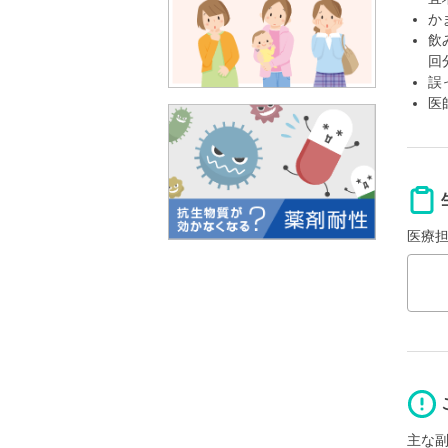
か
飲
回
誤
医
医療
主な