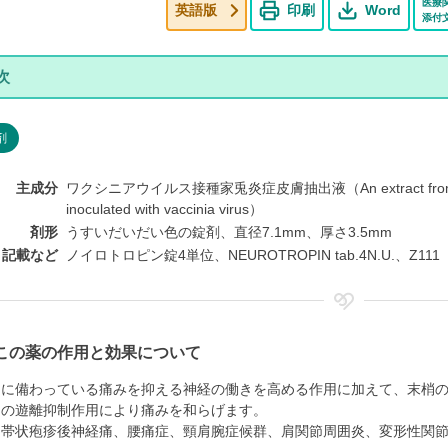
医療
英語版
印刷
Word
添付
剤
主成分
ワクシニアウイルス接種家兎炎症皮膚抽出液（An extract from inflame
inoculated with vaccinia virus）
剤形
うすいだいだい色の錠剤、直径7.1mm、厚さ3.5mm
ト記載など
ノイロトロピン錠4単位、NEUROTROPIN tab.4N.U.、Z111
この薬の作用と効果について
内に備わっている痛みを抑える神経の働きを高める作用に加えて、末梢
ンの遊離抑制作用により痛みを和らげます。
、帯状疱疹後神経痛、腰痛症、頸肩腕症候群、肩関節周囲炎、変形性関