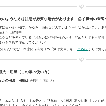
次のような方は注意が必要な場合があります。必ず担当の医師
前に薬や食べ物で、かゆみ、発疹などのアレルギー症状が出たことがあ
娠または授乳中
に薬などを使っている（お互いに作用を強めたり、弱めたりする可能性
食品も含めて注意してください）。
く知りたい方は、医療関係者向けの「添付文書」を、
こちら
からご覧く
用法・用量（この薬の使い方）
なたの用法・用量は
(医療担当者記入)
常、成人は1回2錠（主成分として8単位）を1日2回朝夕に服用します
増減されます。必ず指示された服用方法に従ってください。