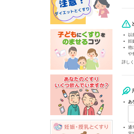
以
妊
他
や
詳し
あ
通
宜