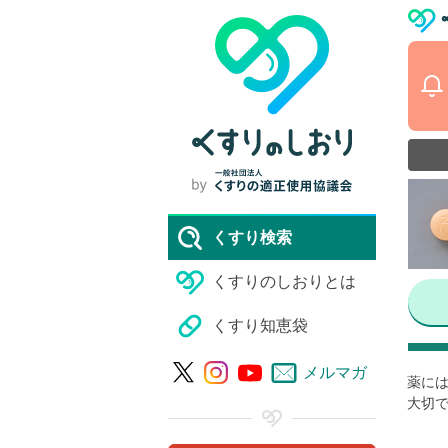
くすり検索
くすりのしおりとは
くすり知恵袋
メルマガ
薬には
大切