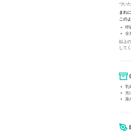
づい
まれ
この
呼
全
以上
して
乳
光
薬