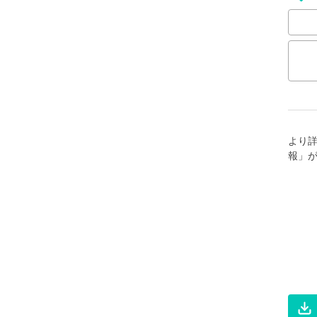
より
報」