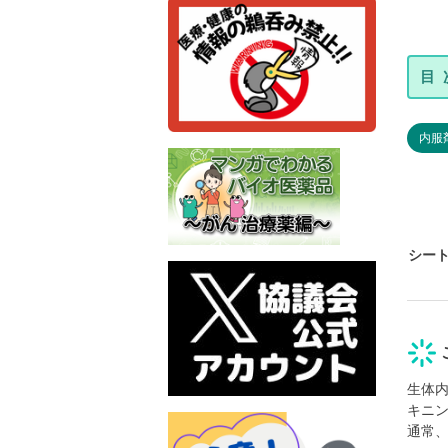
内服
シー
生体
キニ
通常