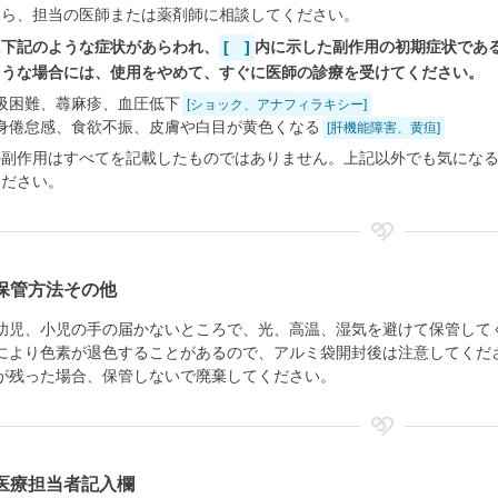
たら、担当の医師または薬剤師に相談してください。
に下記のような症状があらわれ、
[ ]
内に示した副作用の初期症状であ
ような場合には、使用をやめて、すぐに医師の診療を受けてください。
吸困難、蕁麻疹、血圧低下
[ショック、アナフィラキシー]
身倦怠感、食欲不振、皮膚や白目が黄色くなる
[肝機能障害、黄疸]
の副作用はすべてを記載したものではありません。上記以外でも気にな
ください。
保管方法その他
幼児、小児の手の届かないところで、光、高温、湿気を避けて保管して
により色素が退色することがあるので、アルミ袋開封後は注意してくだ
が残った場合、保管しないで廃棄してください。
医療担当者記入欄